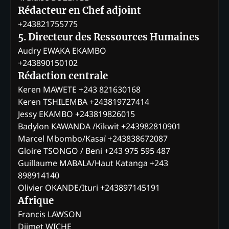
Rédacteur en Chef adjoint
+243821755775
5. Directeur des Ressources Humaines
Audry EWAKA EKAMBO
+243890150102
Rédaction centrale
Keren MAWETE +243 821630168
Keren TSHILEMBA +243819727414
Jessy EKAMBO +243819826015
Badylon KAWANDA /Kikwit +243982810901
Marcel Mbombo/Kasaï +243838672087
Gloire TSONGO / Beni +243 975 595 487
Guillaume MABALA/Haut Katanga +243
898914140
Olivier OKANDE/Ituri +243897145191
Afrique
Francis LAWSON
Djimet WICHE