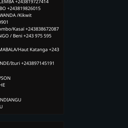
ILEMBA +243819727414
MBO +243819826015
WANDA /Kikwit
0901
ombo/Kasaï +243838672087
NGO / Beni +243 975 595
MABALA/Haut Katanga +243
ANDE/Ituri +243897145191
AWSON
CHE
ANDIANGU
ZU