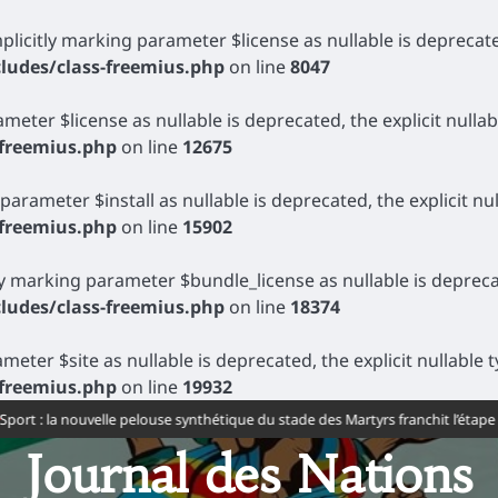
plicitly marking parameter $license as nullable is deprecate
ludes/class-freemius.php
on line
8047
rameter $license as nullable is deprecated, the explicit null
-freemius.php
on line
12675
 parameter $install as nullable is deprecated, the explicit n
-freemius.php
on line
15902
ly marking parameter $bundle_license as nullable is deprecat
ludes/class-freemius.php
on line
18374
rameter $site as nullable is deprecated, the explicit nullabl
-freemius.php
on line
19932
 : la nouvelle pelouse synthétique du stade des Martyrs franchit l’étape de la
Journal des Nations