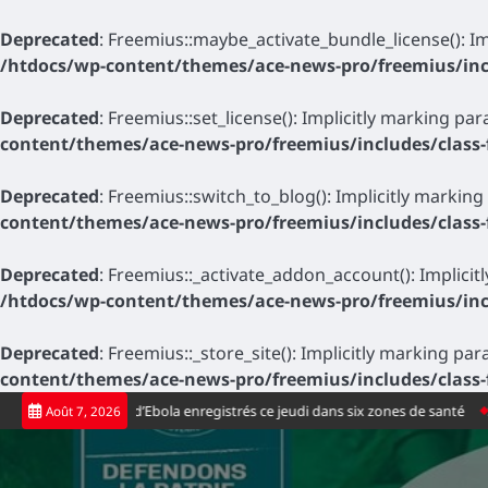
Deprecated
: Freemius::maybe_activate_bundle_license(): Im
/htdocs/wp-content/themes/ace-news-pro/freemius/inc
Deprecated
: Freemius::set_license(): Implicitly marking pa
content/themes/ace-news-pro/freemius/includes/class
Deprecated
: Freemius::switch_to_blog(): Implicitly marking
content/themes/ace-news-pro/freemius/includes/class
Deprecated
: Freemius::_activate_addon_account(): Implicit
/htdocs/wp-content/themes/ace-news-pro/freemius/inc
Deprecated
: Freemius::_store_site(): Implicitly marking pa
content/themes/ace-news-pro/freemius/includes/class
Skip
ux cas positifs d’Ebola enregistrés ce jeudi dans six zones de santé
Sport
Août 7, 2026
to
content