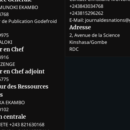
+243843034768
e MUNOKI EKAMBO
+243815296262
4768
E-Mail: journaldesnations
r de Publication Godefroid
Adresse
9975
2, Avenue de la Science
BALOKI
Kinshasa/Gombe
RDC
r en Chef
4916
BOZENGE
 en Chef adjoint
5775
eur des Ressources
s
KA EKAMBO
0102
n centrale
ETE +243 821630168