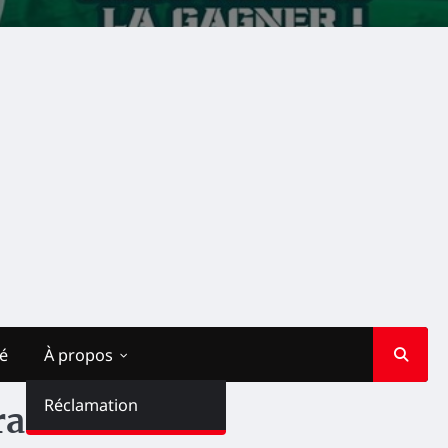
té
À propos
Réclamation
rastructures