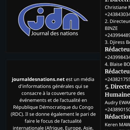
Christian
+24384303
2. Directeu
BINZE
+24399448
3. Djiress 
Rédacteu
+24399843
4. Blaise 
Rédacteur
+24382175
journaldesnations.net
est un média
d'informations générales qui se
5. Direct
consacre à la couverture des
Humaine
événements et de l’actualité en
Audry EWA
République Démocratique du Congo
+24389015
(RDC). Il se donne également le pari de
Rédactio
faire le focus de l’actualité
Keren MAW
internationale (Afrique, Europe, Asie,