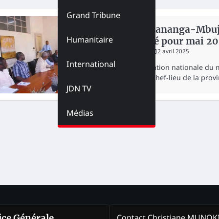
Grand Tribune
NATION
Route Kananga-Mbujim
Humanitaire
annoncé pour mai 2
redaction
2 avril 2025
International
Une délégation nationale du m
Kananga, chef-lieu de la prov
JDN TV
Médias
Contact Christiane MUNO
rice Générale