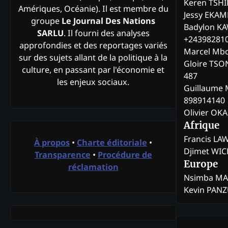
Keren TSH
Amériques, Océanie). Il est membre du
Jessy EKA
groupe
Le Journal Des Nations
Badylon KA
SARLU
. Il fourni des analyses
+24398281
approfondies et des reportages variés
Marcel Mb
sur des sujets allant de la politique à la
Gloire TSO
culture, en passant par l'économie et
487
les enjeux sociaux.
Guillaume 
898914140
Olivier OK
Afrique
Francis L
À propos
•
Charte éditoriale
•
Djimet WI
Transparence
•
Procédure de
Europe
réclamation
Nsimba M
Kevin PAN