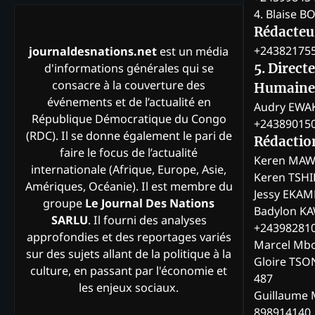
4. Blaise 
Rédacteur
+24382175
journaldesnations.net
est un média
d'informations générales qui se
5. Direct
consacre à la couverture des
Humaine
événements et de l’actualité en
Audry EWA
République Démocratique du Congo
+24389015
(RDC). Il se donne également le pari de
Rédactio
faire le focus de l’actualité
Keren MAW
internationale (Afrique, Europe, Asie,
Keren TSH
Amériques, Océanie). Il est membre du
Jessy EKA
groupe
Le Journal Des Nations
Badylon KA
SARLU
. Il fourni des analyses
+24398281
approfondies et des reportages variés
Marcel Mb
sur des sujets allant de la politique à la
Gloire TSO
culture, en passant par l'économie et
487
les enjeux sociaux.
Guillaume 
898914140