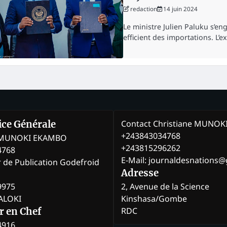
redaction
14 juin 2024
Le ministre Julien Paluku s’en
efficient des importations. L’e
Contact Christiane MUNO
rice Générale
+243843034768
e MUNOKI EKAMBO
+243815296262
4768
E-Mail: journaldesnations
r de Publication Godefroid
Adresse
9975
2, Avenue de la Science
BALOKI
Kinshasa/Gombe
RDC
r en Chef
4916