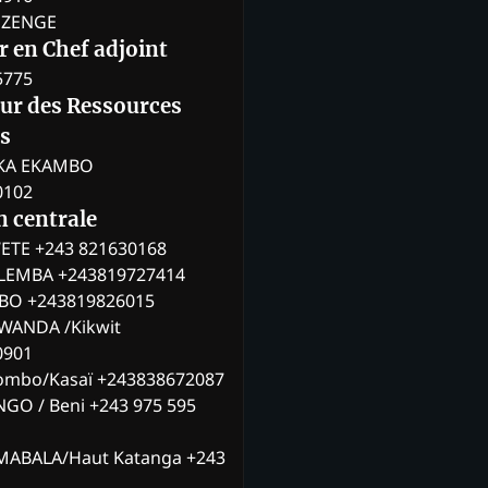
BOZENGE
 en Chef adjoint
5775
eur des Ressources
s
KA EKAMBO
0102
n centrale
ETE +243 821630168
ILEMBA +243819727414
MBO +243819826015
WANDA /Kikwit
0901
ombo/Kasaï +243838672087
NGO / Beni +243 975 595
MABALA/Haut Katanga +243