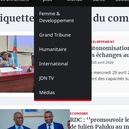
Femme &
iquette :
Ministère du com
Developpement
Grand Tribune
FEMME & DEVELOPPEMENT
RDC : autonomisation
Humanitaire
cœur des échanges a
redaction
30 avril 2026
International
Organisé le mercredi 29 avril 
JDN TV
renforcement des capacités su
Médias
ECONOMIE
RDC : ‘’promouvoir le
de Julien Paluku au 