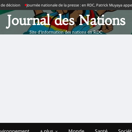
décision
Journée nationale de la presse : en RDC, Patrick Muyaya appelle les j
Journal des Nations
Site d'information des nations en RDC
nvironnement
+ plus
Monde
Santé
Socié