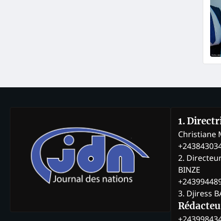
1. Direct
Christian
+24384303
2. Directeu
BINZE
+24399448
3. Djiress 
Rédacteu
+24399843