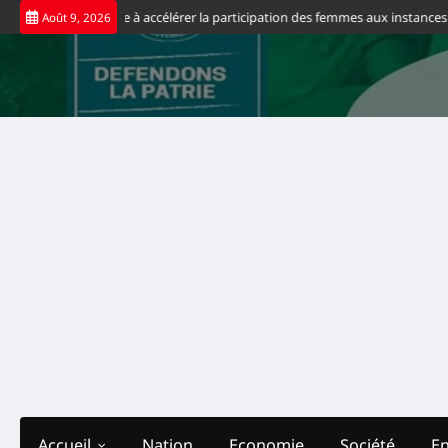
Skip
th Suminwa appelle à accélérer la participation des femmes aux instances de 
Août 9, 2026
to
content
Accueil
Nation
Economie
Société
E