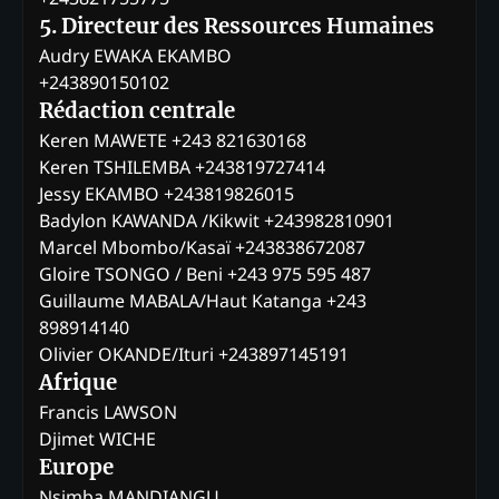
5. Directeur des Ressources Humaines
Audry EWAKA EKAMBO
+243890150102
Rédaction centrale
Keren MAWETE +243 821630168
Keren TSHILEMBA +243819727414
Jessy EKAMBO +243819826015
Badylon KAWANDA /Kikwit +243982810901
Marcel Mbombo/Kasaï +243838672087
Gloire TSONGO / Beni +243 975 595 487
Guillaume MABALA/Haut Katanga +243
898914140
Olivier OKANDE/Ituri +243897145191
Afrique
Francis LAWSON
Djimet WICHE
Europe
Nsimba MANDIANGU