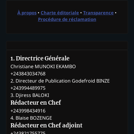
À propos
•
Charte éditoriale
•
Transparence
•
Procédure de réclamation
1. Directrice Générale
Christiane MUNOKI EKAMBO
+243843034768
2. Directeur de Publication Godefroid BINZE
+243994489975
3. Djiress BALOKI
Rédacteur en Chef
+243998434916
4. Blaise BOZENGE
Rédacteur en Chef adjoint
+243821755775