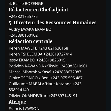
4. Blaise BOZENGE
Rédacteur en Chef adjoint
+243821755775
5. Directeur des Ressources Humaines
Audry EWAKA EKAMBO
+243890150102
Rédaction centrale
Keren MAWETE +243 821630168
Keren TSHILEMBA +243819727414
Jessy EKAMBO +243819826015
Badylon KAWANDA /Kikwit +243982810901
Marcel Mbombo/Kasaï +243838672087
Gloire TSONGO / Beni +243 975 595 487
Guillaume MABALA/Haut Katanga +243
898914140
Olivier OKANDE/Ituri +243897145191
Afrique
Francis LAWSON