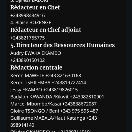
3. Djiress BALOKI
Rédacteur en Chef
+243998434916
4. Blaise BOZENGE
Rédacteur en Chef adjoint
+243821755775
5. Directeur des Ressources Humaines
Audry EWAKA EKAMBO
+243890150102
Rédaction centrale
Keren MAWETE +243 821630168
Keren TSHILEMBA +243819727414
Jessy EKAMBO +243819826015
Badylon KAWANDA /Kikwit +243982810901
Marcel Mbombo/Kasaï +243838672087
Gloire TSONGO / Beni +243 975 595 487
Guillaume MABALA/Haut Katanga +243
898914140