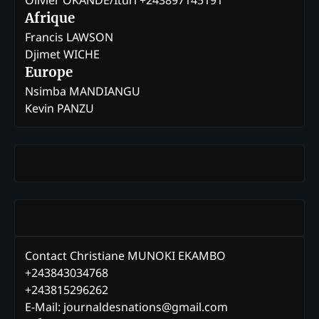
Olivier OKANDE/Ituri +243897145191
Afrique
Francis LAWSON
Djimet WICHE
Europe
Nsimba MANDIANGU
Kevin PANZU
Contact Christiane MUNOKI EKAMBO
+243843034768
+243815296262
E-Mail: journaldesnations@gmail.com