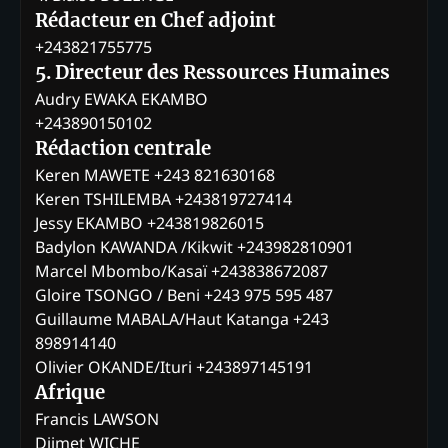
Rédacteur en Chef adjoint
+243821755775
5. Directeur des Ressources Humaines
Audry EWAKA EKAMBO
+243890150102
Rédaction centrale
Keren MAWETE +243 821630168
Keren TSHILEMBA +243819727414
Jessy EKAMBO +243819826015
Badylon KAWANDA /Kikwit +243982810901
Marcel Mbombo/Kasaï +243838672087
Gloire TSONGO / Beni +243 975 595 487
Guillaume MABALA/Haut Katanga +243
898914140
Olivier OKANDE/Ituri +243897145191
Afrique
Francis LAWSON
Djimet WICHE