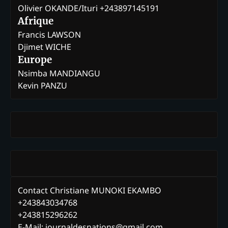
Olivier OKANDE/Ituri +243897145191
Afrique
Francis LAWSON
Djimet WICHE
Europe
Nsimba MANDIANGU
Kevin PANZU
Contact Christiane MUNOKI EKAMBO
+243843034768
+243815296262
E-Mail: journaldesnations@gmail.com