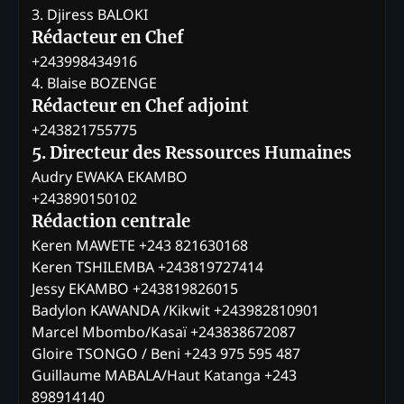
3. Djiress BALOKI
Rédacteur en Chef
+243998434916
4. Blaise BOZENGE
Rédacteur en Chef adjoint
+243821755775
5. Directeur des Ressources Humaines
Audry EWAKA EKAMBO
+243890150102
Rédaction centrale
Keren MAWETE +243 821630168
Keren TSHILEMBA +243819727414
Jessy EKAMBO +243819826015
Badylon KAWANDA /Kikwit +243982810901
Marcel Mbombo/Kasaï +243838672087
Gloire TSONGO / Beni +243 975 595 487
Guillaume MABALA/Haut Katanga +243
898914140