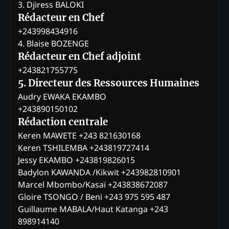
3. Djiress BALOKI
Rédacteur en Chef
+243998434916
4. Blaise BOZENGE
Rédacteur en Chef adjoint
+243821755775
5. Directeur des Ressources Humaines
Audry EWAKA EKAMBO
+243890150102
Rédaction centrale
Keren MAWETE +243 821630168
Keren TSHILEMBA +243819727414
Jessy EKAMBO +243819826015
Badylon KAWANDA /Kikwit +243982810901
Marcel Mbombo/Kasaï +243838672087
Gloire TSONGO / Beni +243 975 595 487
Guillaume MABALA/Haut Katanga +243
898914140