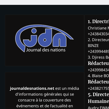
1. Direct
Christian
+24384303
2. Directeu
BINZE
+24399448
3. Djiress 
Rédacteu
+24399843
4. Blaise 
Rédacteur
+24382175
journaldesnations.net
est un média
d'informations générales qui se
5. Direct
consacre à la couverture des
Humaine
événements et de l’actualité en
Audry EWA