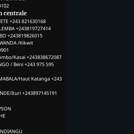
0102
n centrale
ETE +243 821630168
ILEMBA +243819727414
MBO +243819826015
WANDA /Kikwit
0901
ombo/Kasaï +243838672087
NGO / Beni +243 975 595
MABALA/Haut Katanga +243
ANDE/Ituri +243897145191
AWSON
CHE
ANDIANGU