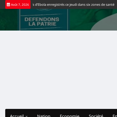
Skip
veaux cas positifs d’Ebola enregistrés ce jeudi dans six zones de santé
Sp
Août 7, 2026
to
content
Accueil
Nation
Economie
Société
E