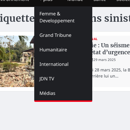
Femme &
iquette :
populations sinis
Developpement
Grand Tribune
INTERNATIONAL
Birmanie : Un séisme
Humanitaire
pays, l’état d’urgence
redaction
29 mars 2025
International
Le vendredi 28 mars 2025, la 
laissant derrière lui un…
JDN TV
Médias