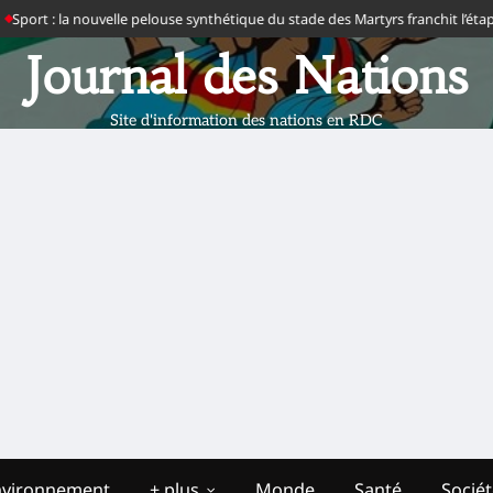
ort : la nouvelle pelouse synthétique du stade des Martyrs franchit l’étape de
Journal des Nations
Site d'information des nations en RDC
nvironnement
+ plus
Monde
Santé
Socié