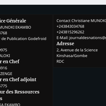
Contact Christiane MUNO
rice Générale
+243843034768
e MUNOKI EKAMBO
+243815296262
4768
E-Mail: journaldesnations
r de Publication Godefroid
Adresse
9975
2, Avenue de la Science
BALOKI
Kinshasa/Gombe
RDC
r en Chef
4916
BOZENGE
 en Chef adjoint
5775
eur des Ressources
s
KA EKAMBO