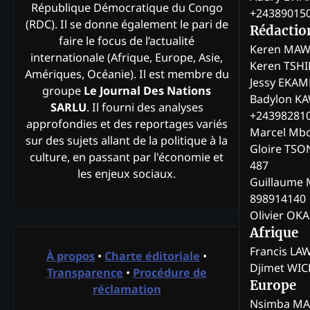
République Démocratique du Congo
+24389015
(RDC). Il se donne également le pari de
Rédactio
faire le focus de l’actualité
Keren MAW
internationale (Afrique, Europe, Asie,
Keren TSH
Amériques, Océanie). Il est membre du
Jessy EKA
groupe
Le Journal Des Nations
Badylon KA
SARLU
. Il fourni des analyses
+24398281
approfondies et des reportages variés
Marcel Mb
sur des sujets allant de la politique à la
Gloire TSO
culture, en passant par l'économie et
487
les enjeux sociaux.
Guillaume 
898914140
Olivier OK
Afrique
Francis L
À propos
•
Charte éditoriale
•
Djimet WI
Transparence
•
Procédure de
Europe
réclamation
Nsimba M