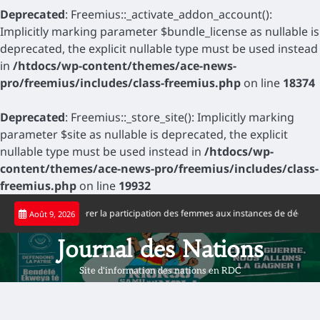
Deprecated
: Freemius::_activate_addon_account():
Implicitly marking parameter $bundle_license as nullable is
deprecated, the explicit nullable type must be used instead
in
/htdocs/wp-content/themes/ace-news-
pro/freemius/includes/class-freemius.php
on line
18374
Deprecated
: Freemius::_store_site(): Implicitly marking
parameter $site as nullable is deprecated, the explicit
nullable type must be used instead in
/htdocs/wp-
content/themes/ace-news-pro/freemius/includes/class-
freemius.php
on line
19932
Skip
appelle à accélérer la participation des femmes aux instances de décision
J
Août 9, 2026
to
content
Journal des Nations
Site d'information des nations en RDC