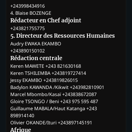
+243998434916
4. Blaise BOZENGE
Rédacteur en Chef adjoint
+243821755775
5. Directeur des Ressources Humaines
Audry EWAKA EKAMBO
+243890150102
Rédaction centrale
Keren MAWETE +243 821630168
Keren TSHILEMBA +243819727414
Jessy EKAMBO +243819826015
Badylon KAWANDA /Kikwit +243982810901
Marcel Mbombo/Kasaï +243838672087
Gloire TSONGO / Beni +243 975 595 487
Guillaume MABALA/Haut Katanga +243
898914140
Olivier OKANDE/Ituri +243897145191
Afrique