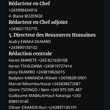
Rédacteur en Chef
+243998434916
4. Blaise BOZENGE
Rédacteur en Chef adjoint
+243821755775
5. Directeur des Ressources Humaines
Audry EWAKA EKAMBO
+243890150102
Rédaction centrale
Keren MAWETE +243 821630168
Keren TSHILEMBA +243819727414
Jessy EKAMBO +243819826015
Badylon KAWANDA /Kikwit +243982810901
Marcel Mbombo/Kasaï +243838672087
Gloire TSONGO / Beni +243 975 595 487
Guillaume MABALA/Haut Katanga +243
898914140
Olivier OKANDE/Ituri +243897145191