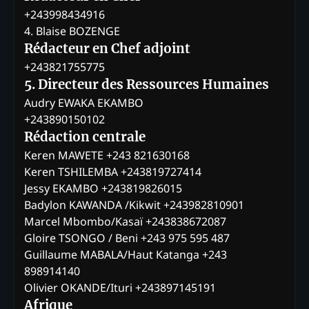
+243998434916
4. Blaise BOZENGE
Rédacteur en Chef adjoint
+243821755775
5. Directeur des Ressources Humaines
Audry EWAKA EKAMBO
+243890150102
Rédaction centrale
Keren MAWETE +243 821630168
Keren TSHILEMBA +243819727414
Jessy EKAMBO +243819826015
Badylon KAWANDA /Kikwit +243982810901
Marcel Mbombo/Kasaï +243838672087
Gloire TSONGO / Beni +243 975 595 487
Guillaume MABALA/Haut Katanga +243
898914140
Olivier OKANDE/Ituri +243897145191
Afrique