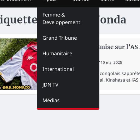
Femme &
iquette :
Shabani Nonda
Developpement
Grand Tribune
SPORT
La RDC mise sur l’AS
Humanitaire
culture
redaction
10 mai 2025
International
Le football congolais s’apprê
international. Kinshasa et l’
JDN TV
Médias