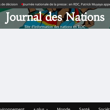
 décision
Journée nationale de la presse : en RDC, Patrick Muyaya appelle les 
Journal des Nations
Site d'information des nations en RDC
nvironnement
+ plus
Monde
Santé
Socié