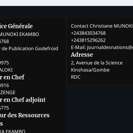
Contact Christiane MUNO
rice Générale
+243843034768
e MUNOKI EKAMBO
+243815296262
4768
E-Mail: journaldesnations
r de Publication Godefroid
Adresse
9975
2, Avenue de la Science
BALOKI
Kinshasa/Gombe
RDC
r en Chef
4916
BOZENGE
 en Chef adjoint
5775
eur des Ressources
s
KA EKAMBO