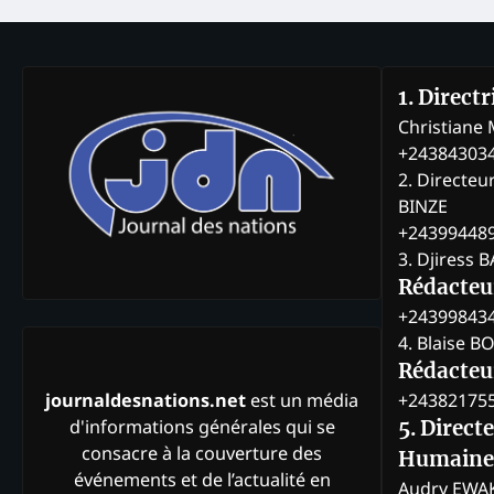
1. Direct
Christian
+24384303
2. Directeu
BINZE
+24399448
3. Djiress 
Rédacteu
+24399843
4. Blaise 
Rédacteur
+24382175
journaldesnations.net
est un média
d'informations générales qui se
5. Direct
consacre à la couverture des
Humaine
événements et de l’actualité en
Audry EWA