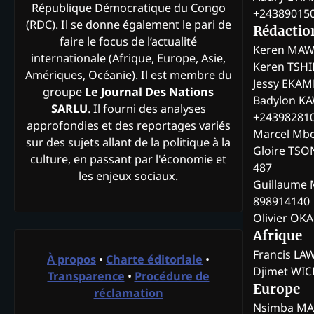
République Démocratique du Congo
+24389015
(RDC). Il se donne également le pari de
Rédactio
faire le focus de l’actualité
Keren MAW
internationale (Afrique, Europe, Asie,
Keren TSH
Amériques, Océanie). Il est membre du
Jessy EKA
groupe
Le Journal Des Nations
Badylon KA
SARLU
. Il fourni des analyses
+24398281
approfondies et des reportages variés
Marcel Mb
sur des sujets allant de la politique à la
Gloire TSO
culture, en passant par l'économie et
487
les enjeux sociaux.
Guillaume 
898914140
Olivier OK
Afrique
Francis L
À propos
•
Charte éditoriale
•
Djimet WI
Transparence
•
Procédure de
Europe
réclamation
Nsimba M