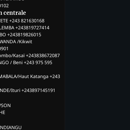
0102
n centrale
ETE +243 821630168
ILEMBA +243819727414
MBO +243819826015
WANDA /Kikwit
0901
ombo/Kasaï +243838672087
NGO / Beni +243 975 595
MABALA/Haut Katanga +243
ANDE/Ituri +243897145191
AWSON
CHE
ANDIANGU