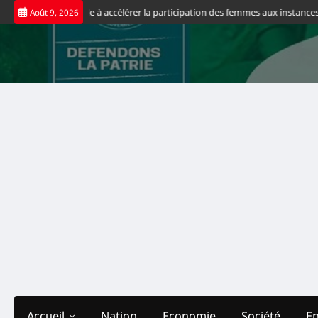
Skip
ith Suminwa appelle à accélérer la participation des femmes aux instances de
Août 9, 2026
to
content
Accueil
Nation
Economie
Société
E