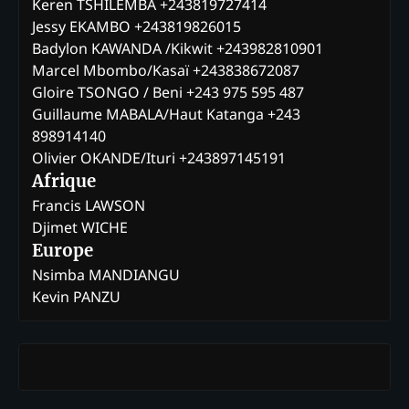
Keren TSHILEMBA +243819727414
Jessy EKAMBO +243819826015
Badylon KAWANDA /Kikwit +243982810901
Marcel Mbombo/Kasaï +243838672087
Gloire TSONGO / Beni +243 975 595 487
Guillaume MABALA/Haut Katanga +243
898914140
Olivier OKANDE/Ituri +243897145191
Afrique
Francis LAWSON
Djimet WICHE
Europe
Nsimba MANDIANGU
Kevin PANZU