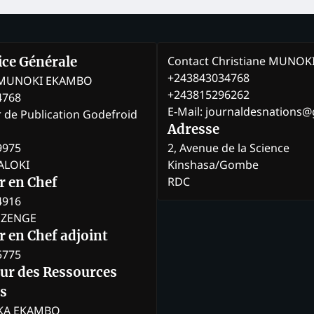
Contact Christiane MUNO
rice Générale
+243843034768
e MUNOKI EKAMBO
+243815296262
4768
E-Mail: journaldesnations
r de Publication Godefroid
Adresse
9975
2, Avenue de la Science
BALOKI
Kinshasa/Gombe
RDC
r en Chef
4916
BOZENGE
 en Chef adjoint
5775
eur des Ressources
s
KA EKAMBO