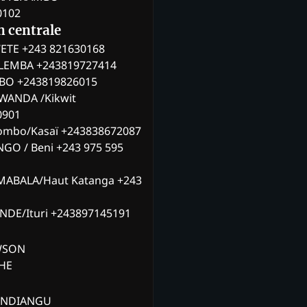
0102
n centrale
ETE +243 821630168
ILEMBA +243819727414
MBO +243819826015
WANDA /Kikwit
0901
ombo/Kasaï +243838672087
NGO / Beni +243 975 595
MABALA/Haut Katanga +243
ANDE/Ituri +243897145191
AWSON
CHE
ANDIANGU