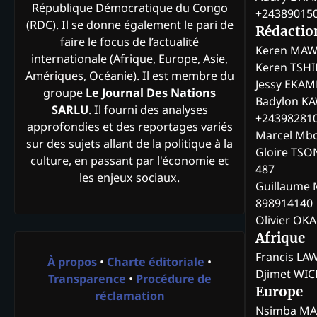
République Démocratique du Congo
+24389015
(RDC). Il se donne également le pari de
Rédactio
faire le focus de l’actualité
Keren MAW
internationale (Afrique, Europe, Asie,
Keren TSH
Amériques, Océanie). Il est membre du
Jessy EKA
groupe
Le Journal Des Nations
Badylon KA
SARLU
. Il fourni des analyses
+24398281
approfondies et des reportages variés
Marcel Mb
sur des sujets allant de la politique à la
Gloire TSO
culture, en passant par l'économie et
487
les enjeux sociaux.
Guillaume 
898914140
Olivier OK
Afrique
Francis L
À propos
•
Charte éditoriale
•
Djimet WI
Transparence
•
Procédure de
Europe
réclamation
Nsimba M