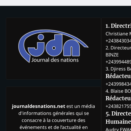
1. Direct
Christian
+24384303
2. Directeu
BINZE
+24399448
3. Djiress 
Rédacteu
+24399843
4. Blaise 
Rédacteur
+24382175
journaldesnations.net
est un média
d'informations générales qui se
5. Direct
consacre à la couverture des
Humaine
événements et de l’actualité en
Audry EWA