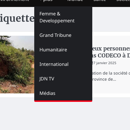
Femme &
iquette :
Site Bule
Developpement
Grand Tribune
SOCIÉTÉ
Ituri : Deux personne
Humanitaire
miliciens CODECO à Dj
redaction
7 janvier 2025
International
La coordination de la société 
JDN TV
Djugu en province de…
Médias