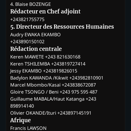
4. Blaise BOZENGE
Rédacteur en Chef adjoint
+243821755775
5. Directeur des Ressources Humaines
Audry EWAKA EKAMBO
+243890150102
Rédaction centrale
Keren MAWETE +243 821630168
Keren TSHILEMBA +243819727414
Jessy EKAMBO +243819826015
Badylon KAWANDA /Kikwit +243982810901
Marcel Mbombo/Kasaï +243838672087
Gloire TSONGO / Beni +243 975 595 487
Guillaume MABALA/Haut Katanga +243
898914140
Olivier OKANDE/Ituri +243897145191
Afrique
Francis LAWSON