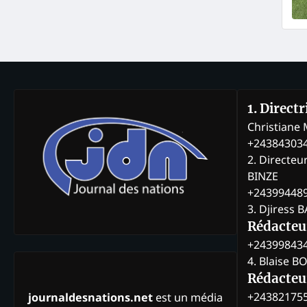
1. Direct
Christian
+24384303
2. Directeu
BINZE
+24399448
3. Djiress 
Rédacteu
+24399843
4. Blaise 
Rédacteur
+24382175
journaldesnations.net
est un média