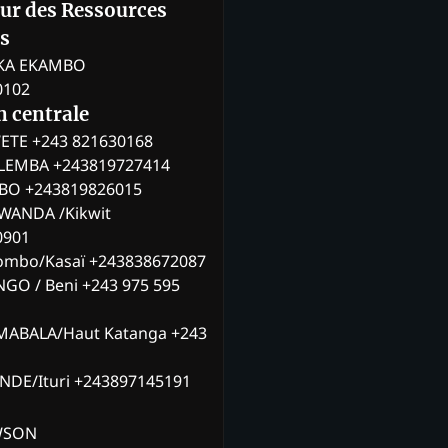
eur des Ressources
s
KA EKAMBO
0102
n centrale
ETE +243 821630168
ILEMBA +243819727414
MBO +243819826015
WANDA /Kikwit
0901
ombo/Kasaï +243838672087
NGO / Beni +243 975 595
MABALA/Haut Katanga +243
ANDE/Ituri +243897145191
AWSON