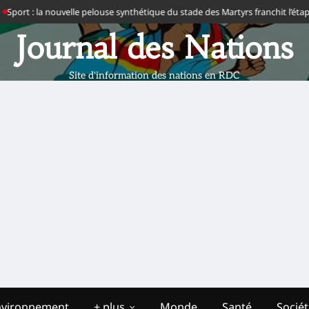
ort : la nouvelle pelouse synthétique du stade des Martyrs franchit l’étape de
Journal des Nations
Site d'information des nations en RDC
nvironnement
+ plus
Monde
Santé
Socié