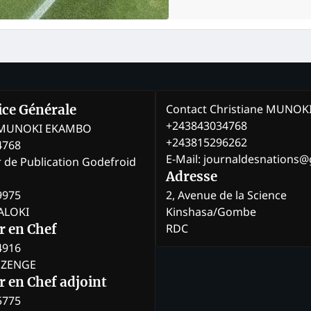
Contact Christiane MUNO
rice Générale
+243843034768
e MUNOKI EKAMBO
+243815296262
4768
E-Mail: journaldesnations
r de Publication Godefroid
Adresse
9975
2, Avenue de la Science
BALOKI
Kinshasa/Gombe
RDC
r en Chef
4916
BOZENGE
 en Chef adjoint
5775