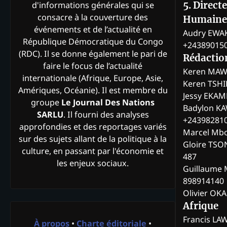
d'informations générales qui se
5. Direct
consacre à la couverture des
Humaine
événements et de l’actualité en
Audry EWA
République Démocratique du Congo
+24389015
(RDC). Il se donne également le pari de
Rédactio
faire le focus de l’actualité
Keren MAW
internationale (Afrique, Europe, Asie,
Keren TSH
Amériques, Océanie). Il est membre du
Jessy EKA
groupe
Le Journal Des Nations
Badylon KA
SARLU
. Il fourni des analyses
+24398281
approfondies et des reportages variés
Marcel Mb
sur des sujets allant de la politique à la
Gloire TSO
culture, en passant par l'économie et
487
les enjeux sociaux.
Guillaume 
898914140
Olivier OK
Afrique
Francis L
À propos
•
Charte éditoriale
•