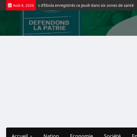
Skip
veaux cas positifs d’Ebola enregistrés ce jeudi dans six zones de santé
Sp
Août 8, 2026
to
content
Accueil
Nation
Economie
Société
E