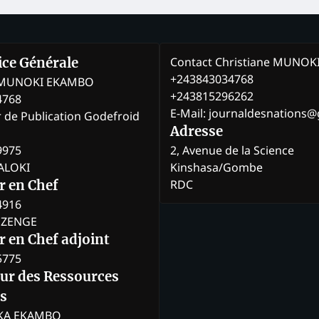
Contact Christiane MUNO
rice Générale
+243843034768
e MUNOKI EKAMBO
+243815296262
4768
E-Mail: journaldesnations
r de Publication Godefroid
Adresse
9975
2, Avenue de la Science
BALOKI
Kinshasa/Gombe
RDC
r en Chef
4916
BOZENGE
 en Chef adjoint
5775
eur des Ressources
s
KA EKAMBO