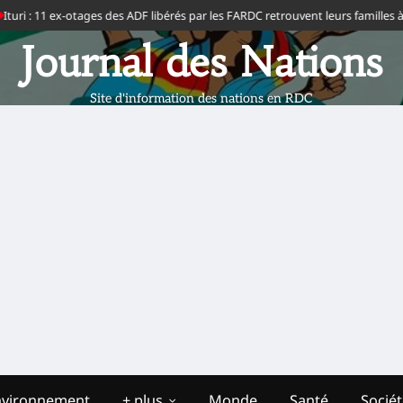
ri : 11 ex-otages des ADF libérés par les FARDC retrouvent leurs familles à Bi
Journal des Nations
Site d'information des nations en RDC
nvironnement
+ plus
Monde
Santé
Socié