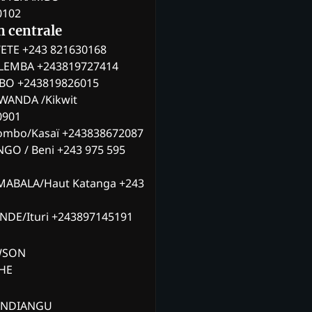
0102
n centrale
ETE +243 821630168
ILEMBA +243819727414
MBO +243819826015
WANDA /Kikwit
0901
ombo/Kasaï +243838672087
NGO / Beni +243 975 595
MABALA/Haut Katanga +243
ANDE/Ituri +243897145191
AWSON
CHE
ANDIANGU