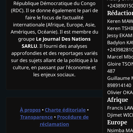
République Démocratique du Congo
+24389015
(RDC). Il se donne également le pari de
Rédactio
faire le focus de l’actualité
Keren MAW
internationale (Afrique, Europe, Asie,
Keren TSH
Amériques, Océanie). Il est membre du
Jessy EKA
groupe
Le Journal Des Nations
Badylon KA
SARLU
. Il fourni des analyses
+24398281
approfondies et des reportages variés
Marcel Mb
sur des sujets allant de la politique à la
Gloire TSO
culture, en passant par l'économie et
487
les enjeux sociaux.
Guillaume 
898914140
Olivier OK
Afrique
Francis L
À propos
•
Charte éditoriale
•
Djimet WI
Transparence
•
Procédure de
Europe
réclamation
Nsimba M