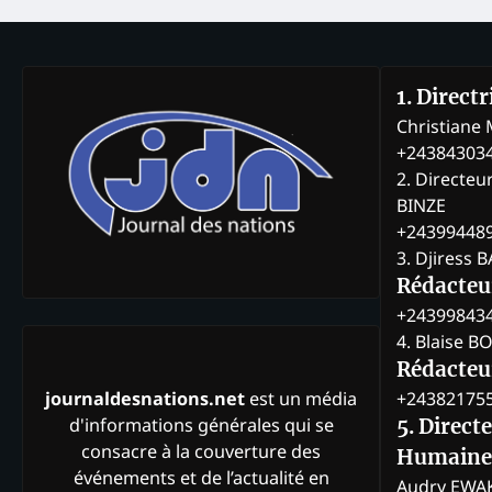
1. Direct
Christian
+24384303
2. Directeu
BINZE
+24399448
3. Djiress 
Rédacteu
+24399843
4. Blaise 
Rédacteur
+24382175
journaldesnations.net
est un média
d'informations générales qui se
5. Direct
consacre à la couverture des
Humaine
événements et de l’actualité en
Audry EWA