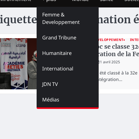
Femme &
iquette :
Transformation 
Developpement
Grand Tribune
FEMME & DEVELOPPEMENT
INTE
Le Maroc se classe 32
Humanitaire
d’Intégration de la 
redaction
1 avril 2025
International
Le Maroc a été classé à la 32e
l’Indice d’Intégration…
JDN TV
Médias