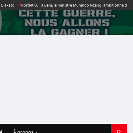
akato
Nord-Kivu : à Beni, le ministre Muhindo Nzangi ambitionne de faire
té
À propos