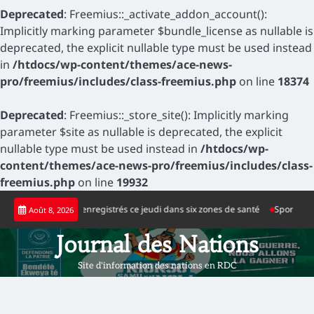
Deprecated
: Freemius::_activate_addon_account():
Implicitly marking parameter $bundle_license as nullable is
deprecated, the explicit nullable type must be used instead
in
/htdocs/wp-content/themes/ace-news-
pro/freemius/includes/class-freemius.php
on line
18374
Deprecated
: Freemius::_store_site(): Implicitly marking
parameter $site as nullable is deprecated, the explicit
nullable type must be used instead in
/htdocs/wp-
content/themes/ace-news-pro/freemius/includes/class-
freemius.php
on line
19932
Skip
ositifs d’Ebola enregistrés ce jeudi dans six zones de santé
Sport : la nouv
Août 8, 2026
to
content
Journal des Nations
Site d'information des nations en RDC