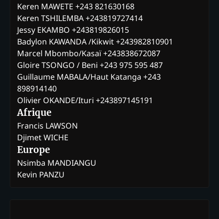
Keren MAWETE +243 821630168
Keren TSHILEMBA +243819727414
Jessy EKAMBO +243819826015
Badylon KAWANDA /Kikwit +243982810901
Marcel Mbombo/Kasaï +243838672087
Gloire TSONGO / Beni +243 975 595 487
Guillaume MABALA/Haut Katanga +243
898914140
Olivier OKANDE/Ituri +243897145191
Afrique
Francis LAWSON
Djimet WICHE
Europe
Nsimba MANDIANGU
Kevin PANZU