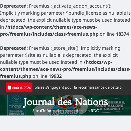
Deprecated
: Freemius::_activate_addon_account():
Implicitly marking parameter $bundle_license as nullable is
deprecated, the explicit nullable type must be used instead
in
/htdocs/wp-content/themes/ace-news-
pro/freemius/includes/class-freemius.php
on line
18374
Deprecated
: Freemius::_store_site(): Implicitly marking
parameter $site as nullable is deprecated, the explicit
nullable type must be used instead in
/htdocs/wp-
content/themes/ace-news-pro/freemius/includes/class-
freemius.php
on line
19932
Skip
ais d’origine congolaise s’engagent pour la reconnaissance de cette tragédie
Août 6, 2026
to
content
Journal des Nations
Site d'information des nations en RDC