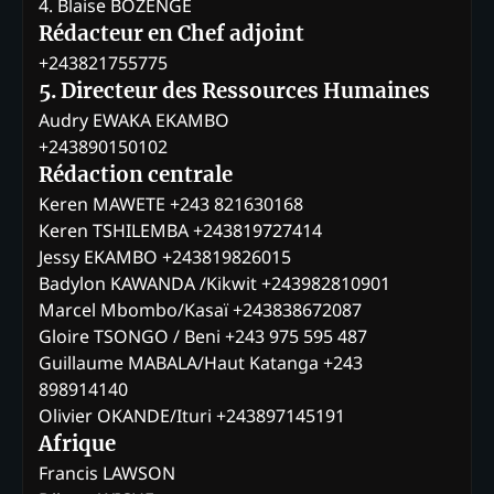
4. Blaise BOZENGE
Rédacteur en Chef adjoint
+243821755775
5. Directeur des Ressources Humaines
Audry EWAKA EKAMBO
+243890150102
Rédaction centrale
Keren MAWETE +243 821630168
Keren TSHILEMBA +243819727414
Jessy EKAMBO +243819826015
Badylon KAWANDA /Kikwit +243982810901
Marcel Mbombo/Kasaï +243838672087
Gloire TSONGO / Beni +243 975 595 487
Guillaume MABALA/Haut Katanga +243
898914140
Olivier OKANDE/Ituri +243897145191
Afrique
Francis LAWSON