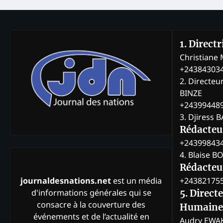
1. Direct
Christian
+24384303
2. Directeu
BINZE
+24399448
3. Djiress 
Rédacteu
+24399843
4. Blaise 
Rédacteur
+24382175
journaldesnations.net
est un média
d'informations générales qui se
5. Direct
consacre à la couverture des
Humaine
événements et de l’actualité en
Audry EWA