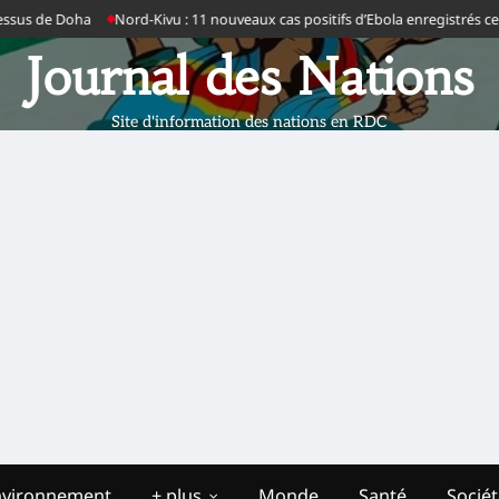
us de Doha
Nord-Kivu : 11 nouveaux cas positifs d’Ebola enregistrés ce jeu
Journal des Nations
Site d'information des nations en RDC
nvironnement
+ plus
Monde
Santé
Socié