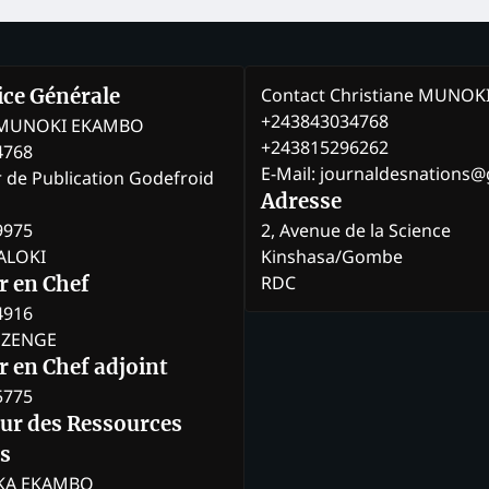
Contact Christiane MUNO
rice Générale
+243843034768
e MUNOKI EKAMBO
+243815296262
4768
E-Mail: journaldesnations
r de Publication Godefroid
Adresse
9975
2, Avenue de la Science
BALOKI
Kinshasa/Gombe
RDC
r en Chef
4916
BOZENGE
 en Chef adjoint
5775
eur des Ressources
s
KA EKAMBO