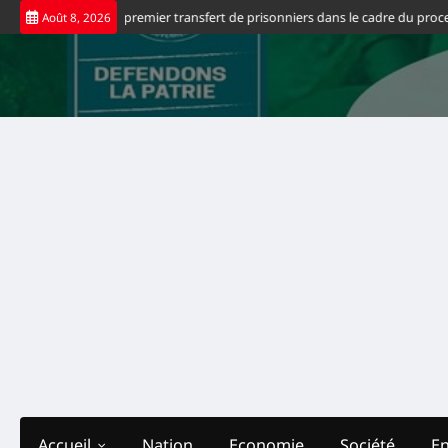
Skip
tats-Unis saluent le premier transfert de prisonniers dans le cadre du process
Août 8, 2026
to
content
Accueil
Nation
Economie
Société
E