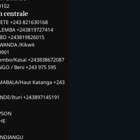
0102
n centrale
ETE +243 821630168
ILEMBA +243819727414
MBO +243819826015
WANDA /Kikwit
0901
ombo/Kasaï +243838672087
NGO / Beni +243 975 595
MABALA/Haut Katanga +243
ANDE/Ituri +243897145191
AWSON
CHE
ANDIANGU