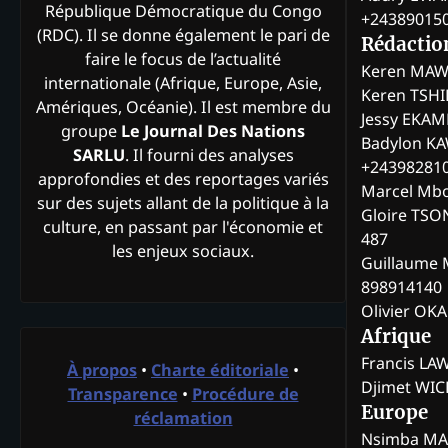
République Démocratique du Congo
+24389015
(RDC). Il se donne également le pari de
Rédactio
faire le focus de l’actualité
Keren MAW
internationale (Afrique, Europe, Asie,
Keren TSH
Amériques, Océanie). Il est membre du
Jessy EKA
groupe
Le Journal Des Nations
Badylon KA
SARLU
. Il fourni des analyses
+24398281
approfondies et des reportages variés
Marcel Mb
sur des sujets allant de la politique à la
Gloire TSO
culture, en passant par l'économie et
487
les enjeux sociaux.
Guillaume 
898914140
Olivier OK
Afrique
Francis L
À propos
•
Charte éditoriale
•
Djimet WI
Transparence
•
Procédure de
Europe
réclamation
Nsimba M