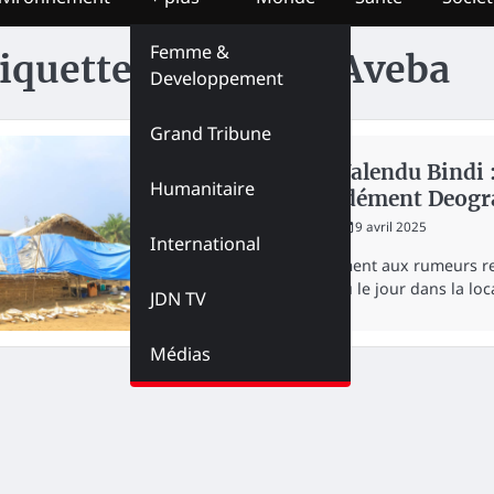
Femme &
iquette :
Village d’Aveba
Developpement
Grand Tribune
SOCIÉTÉ
Ituri-Walendu Bindi 
Humanitaire
Aveba, dément Deogr
redaction
9 avril 2025
International
Contrairement aux rumeurs re
armé n’a vu le jour dans la loc
JDN TV
Médias