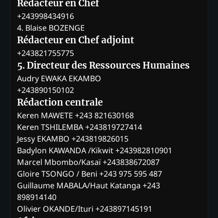
Rédacteur en Chef
+243998434916
4. Blaise BOZENGE
Rédacteur en Chef adjoint
+243821755775
5. Directeur des Ressources Humaines
Audry EWAKA EKAMBO
+243890150102
Rédaction centrale
Keren MAWETE +243 821630168
Keren TSHILEMBA +243819727414
Jessy EKAMBO +243819826015
Badylon KAWANDA /Kikwit +243982810901
Marcel Mbombo/Kasaï +243838672087
Gloire TSONGO / Beni +243 975 595 487
Guillaume MABALA/Haut Katanga +243
898914140
Olivier OKANDE/Ituri +243897145191