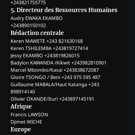
+243821755775
5. Directeur des Ressources Humaines
Audry EWAKA EKAMBO
+243890150102
Rédaction centrale
Keren MAWETE +243 821630168
Keren TSHILEMBA +243819727414
Jessy EKAMBO +243819826015
Badylon KAWANDA /Kikwit +243982810901
Marcel Mbombo/Kasaï +243838672087
Gloire TSONGO / Beni +243 975 595 487
Guillaume MABALA/Haut Katanga +243
898914140
Olivier OKANDE/Ituri +243897145191
Afrique
Francis LAWSON
Djimet WICHE
Europe