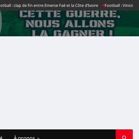
l : clap de fin entre Emerse Faé et la Côte d’Ivoire
Football : Vinicius Jr d
té
À propos