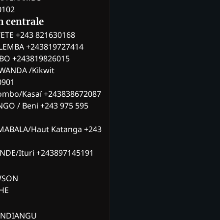
0102
n centrale
ETE +243 821630168
ILEMBA +243819727414
MBO +243819826015
WANDA /Kikwit
0901
ombo/Kasaï +243838672087
NGO / Beni +243 975 595
MABALA/Haut Katanga +243
ANDE/Ituri +243897145191
AWSON
CHE
ANDIANGU