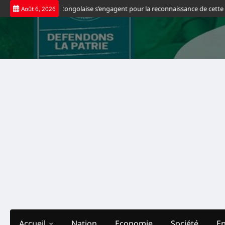
Skip
français d’origine congolaise s’engagent pour la reconnaissance de cette trag
Août 6, 2026
to
content
Accueil
Nation
Economie
Société
E