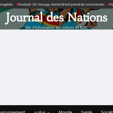
édie
Football : DC Virunga, Hamid Brimil prend les commandes
Footbal
Journal des Nations
Site d'information des nations en RDC
nvironnement
+ plus
Monde
Santé
Socié