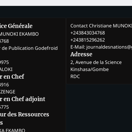
Contact Christiane MUNO
rice Générale
+243843034768
e MUNOKI EKAMBO
+243815296262
4768
E-Mail: journaldesnations
r de Publication Godefroid
Adresse
9975
2, Avenue de la Science
BALOKI
Kinshasa/Gombe
RDC
r en Chef
4916
BOZENGE
 en Chef adjoint
5775
eur des Ressources
s
KA EKAMBO