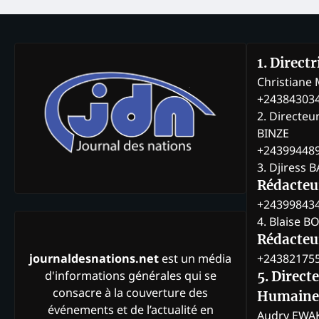
1. Direct
Christian
+24384303
2. Directeu
BINZE
+24399448
3. Djiress 
Rédacteu
+24399843
4. Blaise 
Rédacteur
+24382175
journaldesnations.net
est un média
d'informations générales qui se
5. Direct
consacre à la couverture des
Humaine
événements et de l’actualité en
Audry EWA