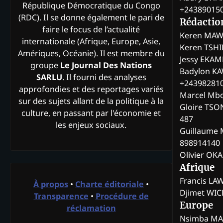
République Démocratique du Congo
+24389015
(RDC). Il se donne également le pari de
Rédactio
faire le focus de l’actualité
Keren MAW
internationale (Afrique, Europe, Asie,
Keren TSH
Amériques, Océanie). Il est membre du
Jessy EKA
groupe
Le Journal Des Nations
Badylon KA
SARLU
. Il fourni des analyses
+24398281
approfondies et des reportages variés
Marcel Mb
sur des sujets allant de la politique à la
Gloire TSO
culture, en passant par l'économie et
487
les enjeux sociaux.
Guillaume 
898914140
Olivier OK
Afrique
Francis L
À propos
•
Charte éditoriale
•
Djimet WI
Transparence
•
Procédure de
Europe
réclamation
Nsimba M