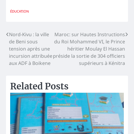
ÉDUCATION
Navigation
Nord-Kivu : la ville
Maroc: sur Hautes Instructions
de Beni sous
du Roi Mohammed VI, le Prince
de
tension après une
héritier Moulay El Hassan
l’article
incursion attribuée
préside la sortie de 304 officiers
aux ADF à Boikene
supérieurs à Kénitra
Related Posts