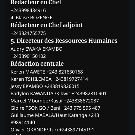
Rédacteur en Chef
+243998434916
4. Blaise BOZENGE
Rédacteur en Chef adjoint
+243821755775
5. Directeur des Ressources Humaines
Audry EWAKA EKAMBO
+243890150102
Rédaction centrale
Keren MAWETE +243 821630168
Keren TSHILEMBA +243819727414
Jessy EKAMBO +243819826015
Badylon KAWANDA /Kikwit +243982810901
Marcel Mbombo/Kasaï +243838672087
Gloire TSONGO / Beni +243 975 595 487
Guillaume MABALA/Haut Katanga +243
898914140
Olivier OKANDE/Ituri +243897145191