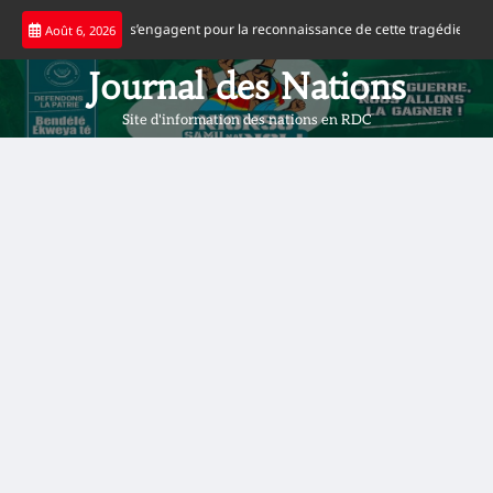
Skip
 congolaise s’engagent pour la reconnaissance de cette tragédie
Football : 
Août 6, 2026
to
content
Journal des Nations
Site d'information des nations en RDC