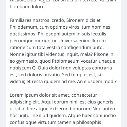
hic etiam dolore.
Familiares nostros, credo, Sironem dicis et
Philodemum, cum optimos viros, tum homines
doctissimos. Philosophi autem in suis lectulis
plerumque moriuntur. Universa enim illorum
ratione cum tota vestra confligendum puto.
Nonne igitur tibi videntur, inquit, mala? Pisone in
eo gymnasio, quod Ptolomaeum vocatur, unaque
nobiscum Q. Quia dolori non voluptas contraria
est, sed doloris privatio. Sed tempus est, si
videtur, et recta quidem ad me. An eiusdem modi?
Lorem ipsum dolor sit amet, consectetur
adipiscing elit. Atqui eorum nihil est eius generis,
ut sit in fine atque extrerno bonorum. Non autem
hoc: igitur ne illud quidem. Atque haec coniunctio
confusioque virtutum tamen a philosophis