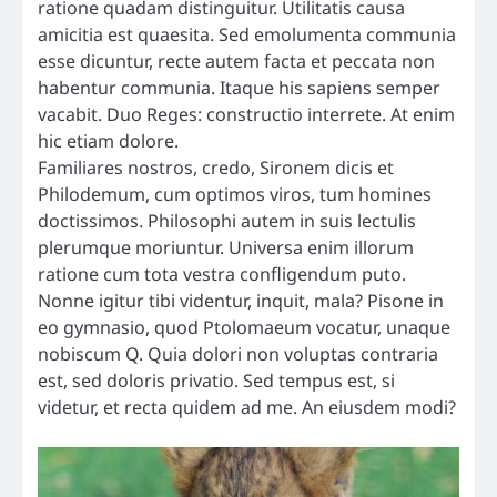
ratione quadam distinguitur. Utilitatis causa
amicitia est quaesita. Sed emolumenta communia
esse dicuntur, recte autem facta et peccata non
habentur communia. Itaque his sapiens semper
vacabit. Duo Reges: constructio interrete. At enim
hic etiam dolore.
Familiares nostros, credo, Sironem dicis et
Philodemum, cum optimos viros, tum homines
doctissimos. Philosophi autem in suis lectulis
plerumque moriuntur. Universa enim illorum
ratione cum tota vestra confligendum puto.
Nonne igitur tibi videntur, inquit, mala? Pisone in
eo gymnasio, quod Ptolomaeum vocatur, unaque
nobiscum Q. Quia dolori non voluptas contraria
est, sed doloris privatio. Sed tempus est, si
videtur, et recta quidem ad me. An eiusdem modi?