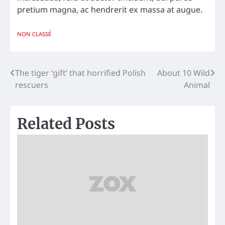
pretium magna, ac hendrerit ex massa at augue.
NON CLASSÉ
Navigation
The tiger ‘gift’ that horrified Polish
About 10 Wild
rescuers
Animal
de
l’article
Related Posts