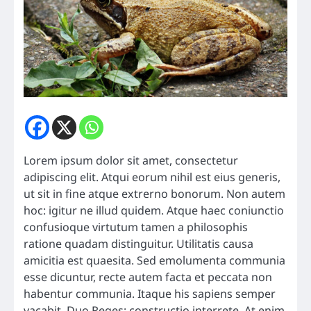
Lorem ipsum dolor sit amet, consectetur
adipiscing elit. Atqui eorum nihil est eius generis,
ut sit in fine atque extrerno bonorum. Non autem
hoc: igitur ne illud quidem. Atque haec coniunctio
confusioque virtutum tamen a philosophis
ratione quadam distinguitur. Utilitatis causa
amicitia est quaesita. Sed emolumenta communia
esse dicuntur, recte autem facta et peccata non
habentur communia. Itaque his sapiens semper
vacabit. Duo Reges: constructio interrete. At enim