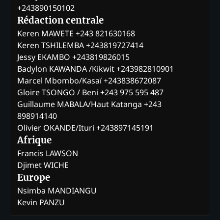
+243890150102
Rédaction centrale
Keren MAWETE +243 821630168
Keren TSHILEMBA +243819727414
Jessy EKAMBO +243819826015
Badylon KAWANDA /Kikwit +243982810901
Marcel Mbombo/Kasaï +243838672087
Gloire TSONGO / Beni +243 975 595 487
Guillaume MABALA/Haut Katanga +243
898914140
Olivier OKANDE/Ituri +243897145191
Afrique
Francis LAWSON
Djimet WICHE
Europe
Nsimba MANDIANGU
Kevin PANZU