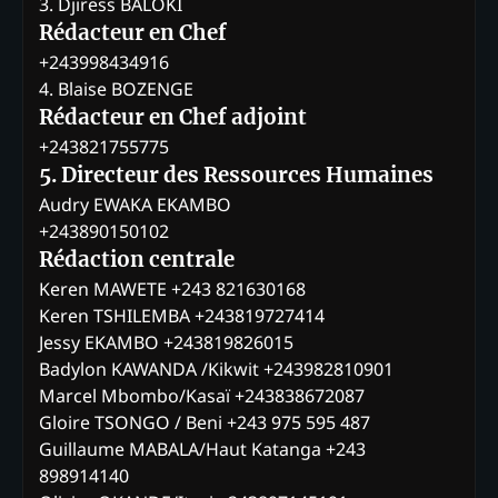
3. Djiress BALOKI
Rédacteur en Chef
+243998434916
4. Blaise BOZENGE
Rédacteur en Chef adjoint
+243821755775
5. Directeur des Ressources Humaines
Audry EWAKA EKAMBO
+243890150102
Rédaction centrale
Keren MAWETE +243 821630168
Keren TSHILEMBA +243819727414
Jessy EKAMBO +243819826015
Badylon KAWANDA /Kikwit +243982810901
Marcel Mbombo/Kasaï +243838672087
Gloire TSONGO / Beni +243 975 595 487
Guillaume MABALA/Haut Katanga +243
898914140