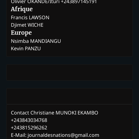
Olivier OKANDE/Ituri +243897145191
Afrique
Francis LAWSON
Djimet WICHE
Europe
Nsimba MANDIANGU
Kevin PANZU
Contact Christiane MUNOKI EKAMBO
+243843034768
+243815296262
E-Mail: journaldesnations@gmail.com