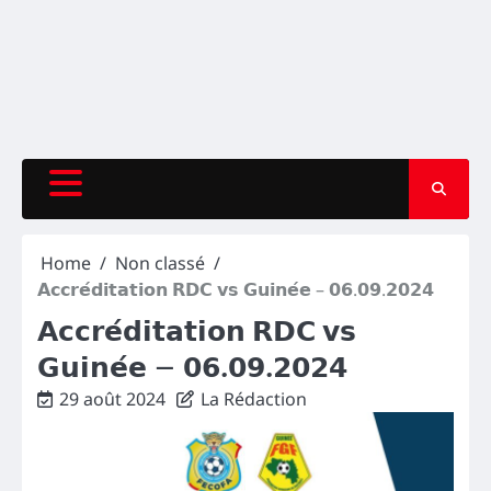
Home
Non classé
𝗔𝗰𝗰𝗿𝗲́𝗱𝗶𝘁𝗮𝘁𝗶𝗼𝗻 𝗥𝗗𝗖 𝘃𝘀 𝗚𝘂𝗶𝗻𝗲́𝗲 – 𝟬𝟲.𝟬𝟵.𝟮𝟬𝟮𝟰
𝗔𝗰𝗰𝗿𝗲́𝗱𝗶𝘁𝗮𝘁𝗶𝗼𝗻 𝗥𝗗𝗖 𝘃𝘀
𝗚𝘂𝗶𝗻𝗲́𝗲 – 𝟬𝟲.𝟬𝟵.𝟮𝟬𝟮𝟰
29 août 2024
La Rédaction