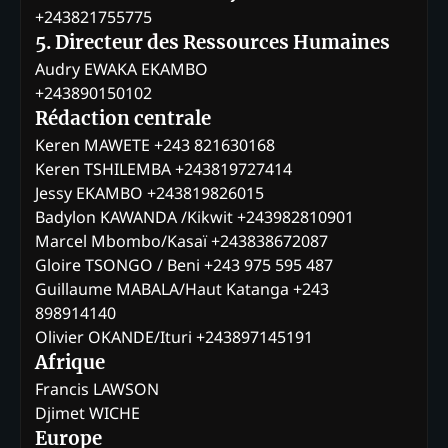
+243821755775
5. Directeur des Ressources Humaines
Audry EWAKA EKAMBO
+243890150102
Rédaction centrale
Keren MAWETE +243 821630168
Keren TSHILEMBA +243819727414
Jessy EKAMBO +243819826015
Badylon KAWANDA /Kikwit +243982810901
Marcel Mbombo/Kasaï +243838672087
Gloire TSONGO / Beni +243 975 595 487
Guillaume MABALA/Haut Katanga +243
898914140
Olivier OKANDE/Ituri +243897145191
Afrique
Francis LAWSON
Djimet WICHE
Europe