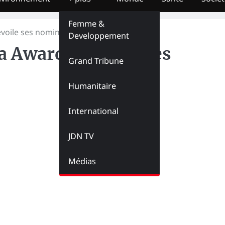
Femme &
voile ses nominés
Developpement
 Awards dévoile ses
Grand Tribune
Humanitaire
International
JDN TV
Médias