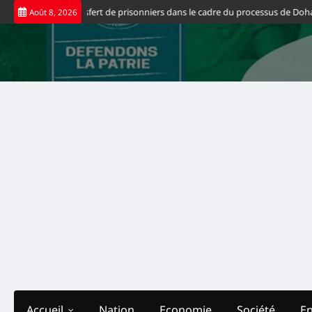
Skip
e premier transfert de prisonniers dans le cadre du processus de Doha
Nord-
Août 8, 2026
to
content
Accueil
Nation
Economie
Société
E