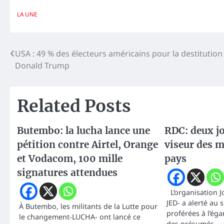
LA UNE
Navigation
USA : 49 % des électeurs américains pour la destitution
Donald Trump
de
l’article
Related Posts
Butembo: la lucha lance une
RDC: deux jo
pétition contre Airtel, Orange
viseur des mi
et Vodacom, 100 mille
pays
signatures attendues
L’organisation J
JED- a alerté au
À Butembo, les militants de la Lutte pour
proférées à l’éga
le changement-LUCHA- ont lancé ce
des présumés…