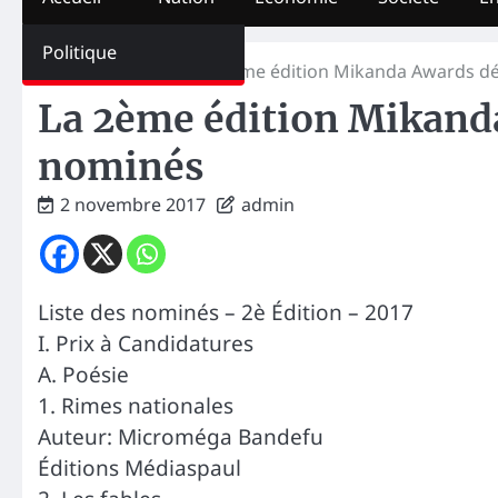
Politique
Home
La Une
La 2ème édition Mikanda Awards dé
La 2ème édition Mikanda
nominés
2 novembre 2017
admin
Liste des nominés – 2è Édition – 2017
I. Prix à Candidatures
A. Poésie
1. Rimes nationales
Auteur: Microméga Bandefu
Éditions Médiaspaul