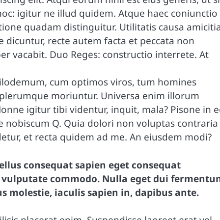
c: igitur ne illud quidem. Atque haec coniunctio
one quadam distinguitur. Utilitatis causa amiciti
dicuntur, recte autem facta et peccata non
 vacabit. Duo Reges: constructio interrete. At
 Philodemum, cum optimos viros, tum homines
is plerumque moriuntur. Universa enim illorum
ne igitur tibi videntur, inquit, mala? Pisone in 
nobiscum Q. Quia dolori non voluptas contraria
videtur, et recta quidem ad me. An eiusdem modi?
sellus consequat sapien eget consequat
 vulputate commodo. Nulla eget dui fermentu
us molestie, iaculis sapien in, dapibus ante.