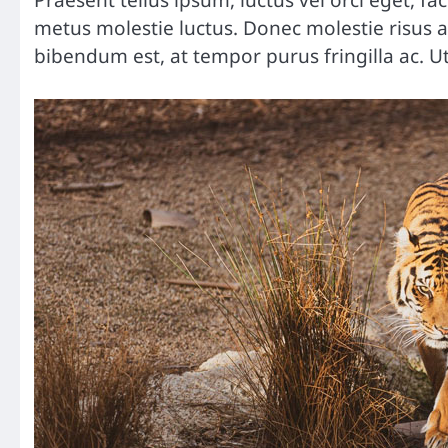
Praesent tellus ipsum, luctus vel orci eget, fa
metus molestie luctus. Donec molestie risus
bibendum est, at tempor purus fringilla ac. Ut ut