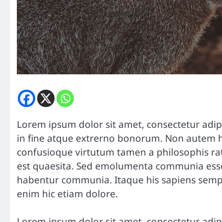
Lorem ipsum dolor sit amet, consectetur adipisc
in fine atque extrerno bonorum. Non autem ho
confusioque virtutum tamen a philosophis rati
est quaesita. Sed emolumenta communia esse 
habentur communia. Itaque his sapiens semper
enim hic etiam dolore.
Lorem ipsum dolor sit amet, consectetur adipisc