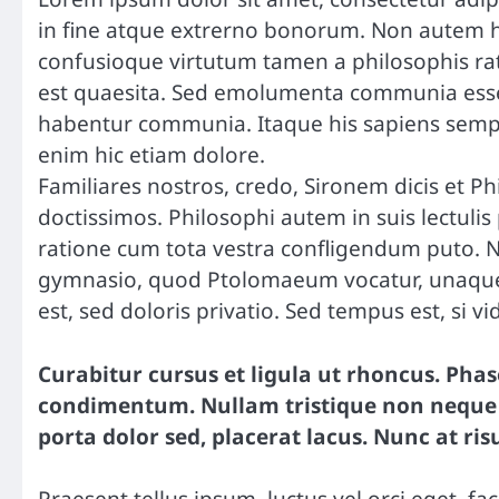
in fine atque extrerno bonorum. Non autem ho
confusioque virtutum tamen a philosophis rati
est quaesita. Sed emolumenta communia esse 
habentur communia. Itaque his sapiens semper
enim hic etiam dolore.
Familiares nostros, credo, Sironem dicis et
doctissimos. Philosophi autem in suis lectul
ratione cum tota vestra confligendum puto. Non
gymnasio, quod Ptolomaeum vocatur, unaque 
est, sed doloris privatio. Sed tempus est, si 
Curabitur cursus et ligula ut rhoncus. Pha
condimentum. Nullam tristique non neque
porta dolor sed, placerat lacus. Nunc at ris