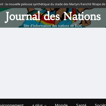
elle pelouse synthétique du stade des Martyrs franchit l’étape de la FIFA
I
Journal des Nations
Site d'information des nations en RDC
nvironnement
+ plus
Monde
Santé
Socié