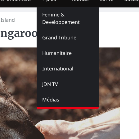
Femme &
Island
Developpement
ngaroo Island
Grand Tribune
Humanitaire
International
JDN TV
Médias