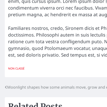
enim, quis cursus ipsum. Lorem ipsum dolor si
condimentum viverra orci nec faucibus. Vivamu
pretium magna, ac hendrerit ex massa at au
Familiares nostros, credo, Sironem dicis et
doctissimos. Philosophi autem in suis lectul
ratione cum tota vestra confligendum puto. Non
gymnasio, quod Ptolomaeum vocatur, unaque 
est, sed doloris privatio. Sed tempus est, si 
NON CLASSÉ
Navigation
Moonlight shapes how some animals move, grow and 
de
Related Posts
l’article