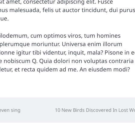
t amet, consectetur adipiscing elit. Fusce
s malesuada, felis ut auctor tincidunt, dui puru
gue.
 Philodemum, cum optimos viros, tum homines
is plerumque moriuntur. Universa enim illorum
ne igitur tibi videntur, inquit, mala? Pisone in 
nobiscum Q. Quia dolori non voluptas contraria
videtur, et recta quidem ad me. An eiusdem modi?
even sing
10 New Birds Discovered In Lost W