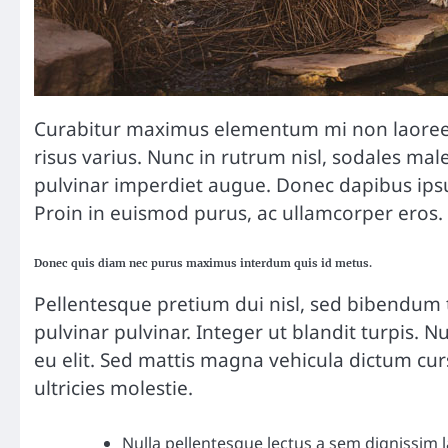
Curabitur maximus elementum mi non laoreet.
risus varius. Nunc in rutrum nisl, sodales mal
pulvinar imperdiet augue. Donec dapibus ips
Proin in euismod purus, ac ullamcorper eros.
Donec quis diam nec purus maximus interdum quis id metus.
Pellentesque pretium dui nisl, sed bibendum t
pulvinar pulvinar. Integer ut blandit turpis. N
eu elit. Sed mattis magna vehicula dictum curs
ultricies molestie.
Nulla pellentesque lectus a sem dignissim la