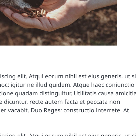
ing elit. Atqui eorum nihil est eius generis, ut si
c: igitur ne illud quidem. Atque haec coniunctio
one quadam distinguitur. Utilitatis causa amiciti
dicuntur, recte autem facta et peccata non
 vacabit. Duo Reges: constructio interrete. At
ing elit. Atqui eorum nihil est eius generis, ut si