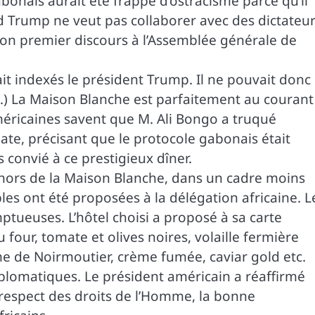
onais aurait été frappé d’ostracisme parce qu’il
d Trump ne veut pas collaborer avec des dictateur
e son premier discours à l’Assemblée générale de
vait indexés le président Trump. Il ne pouvait donc
…) La Maison Blanche est parfaitement au courant
méricaines savent que M. Ali Bongo a truqué
omate, précisant que le protocole gabonais était
 convié à ce prestigieux dîner.
dehors de la Maison Blanche, dans un cadre moins
les ont été proposées à la délégation africaine. L
ptueuses. L’hôtel choisi a proposé à sa carte
our, tomate et olives noires, volaille fermière
me de Noirmoutier, crème fumée, caviar gold etc.
iplomatiques. Le président américain a réaffirmé
 respect des droits de l’Homme, la bonne