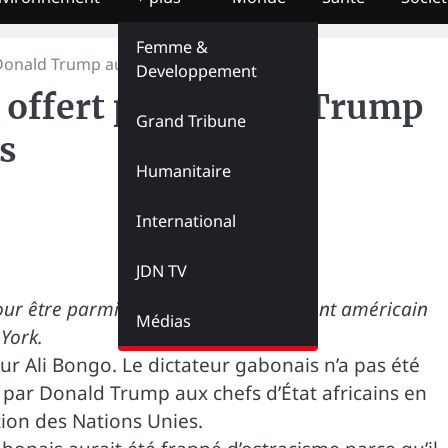
Femme &
Donald Trump aux chefs d’Etat africains
Developpement
r offert par Donald Trump
Grand Tribune
ns
Humanitaire
International
JDN TV
pour être parmi les convives du président américain
Médias
York.
 Ali Bongo. Le dictateur gabonais n’a pas été
r par Donald Trump aux chefs d’État africains en
ion des Nations Unies.