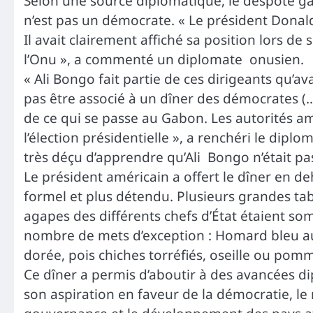
Selon une source diplomatique, le despote gab
n’est pas un démocrate. « Le président Donal
Il avait clairement affiché sa position lors d
l’Onu », a commenté un diplomate onusien.
« Ali Bongo fait partie de ces dirigeants qu’a
pas être associé à un dîner des démocrates (
de ce qui se passe au Gabon. Les autorités a
l’élection présidentielle », a renchéri le dipl
très déçu d’apprendre qu’Ali Bongo n’était pas
Le président américain a offert le dîner en 
formel et plus détendu. Plusieurs grandes tab
agapes des différents chefs d’État étaient som
nombre de mets d’exception : Homard bleu au f
dorée, pois chiches torréfiés, oseille ou pom
Ce dîner a permis d’aboutir à des avancées d
son aspiration en faveur de la démocratie, le