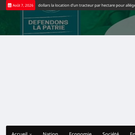
Skip
ment fixe à 65 dollars la location d’un tracteur par hectare pour alléger les
Août 7, 2026
to
content
Accueil
Nation
Economie
Société
E