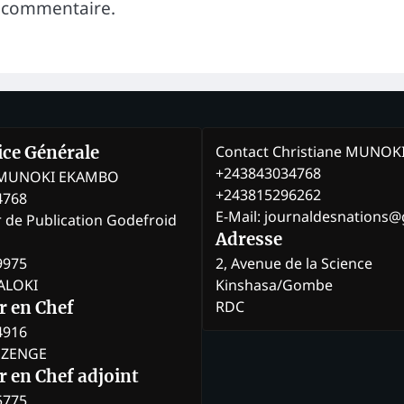
 commentaire.
Contact Christiane MUNO
rice Générale
+243843034768
e MUNOKI EKAMBO
+243815296262
4768
E-Mail: journaldesnations
r de Publication Godefroid
Adresse
9975
2, Avenue de la Science
BALOKI
Kinshasa/Gombe
RDC
r en Chef
4916
BOZENGE
 en Chef adjoint
5775