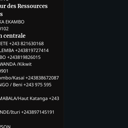
eur des Ressources
s
KA EKAMBO
0102
n centrale
ETE +243 821630168
ILEMBA +243819727414
MBO +243819826015
WANDA /Kikwit
0901
ombo/Kasaï +243838672087
NGO / Beni +243 975 595
MABALA/Haut Katanga +243
ANDE/Ituri +243897145191
AWSON