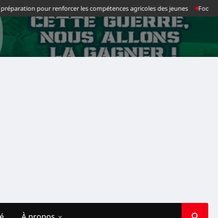
aration pour renforcer les compétences agricoles des jeunes
Football : Ch
té
À propos