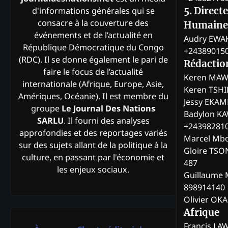
d'informations générales qui se
5. Direct
consacre à la couverture des
Humaine
événements et de l’actualité en
Audry EWA
République Démocratique du Congo
+24389015
(RDC). Il se donne également le pari de
Rédactio
faire le focus de l’actualité
Keren MAW
internationale (Afrique, Europe, Asie,
Keren TSH
Amériques, Océanie). Il est membre du
Jessy EKA
groupe
Le Journal Des Nations
Badylon KA
SARLU
. Il fourni des analyses
+24398281
approfondies et des reportages variés
Marcel Mb
sur des sujets allant de la politique à la
Gloire TSO
culture, en passant par l'économie et
487
les enjeux sociaux.
Guillaume 
898914140
Olivier OK
Afrique
Francis L