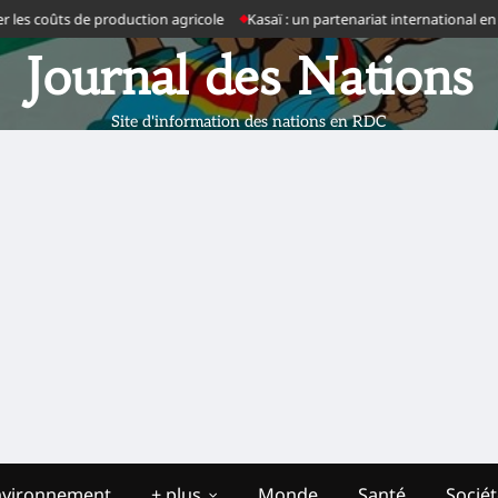
 coûts de production agricole
Kasaï : un partenariat international en prép
Journal des Nations
Site d'information des nations en RDC
nvironnement
+ plus
Monde
Santé
Socié