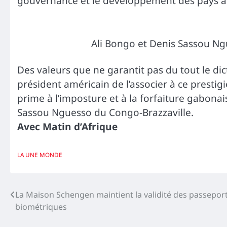
gouvernance et le développement des pays af
Ali Bongo et Denis Sassou Ngu
Des valeurs que ne garantit pas du tout le di
président américain de l’associer à ce presti
prime à l’imposture et à la forfaiture gabonai
Sassou Nguesso du Congo-Brazzaville.
Avec Matin d’Afrique
LA UNE
MONDE
Navigation
La Maison Schengen maintient la validité des passepor
biométriques
de