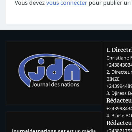
Vous devez
vous connecter
pour publier un
1. Direct
Christian
+24384303
2. Directeu
BINZE
+24399448
3. Djiress 
Rédacteu
+24399843
4. Blaise 
Rédacteur
+24382175
journaldesnations.net
est un média