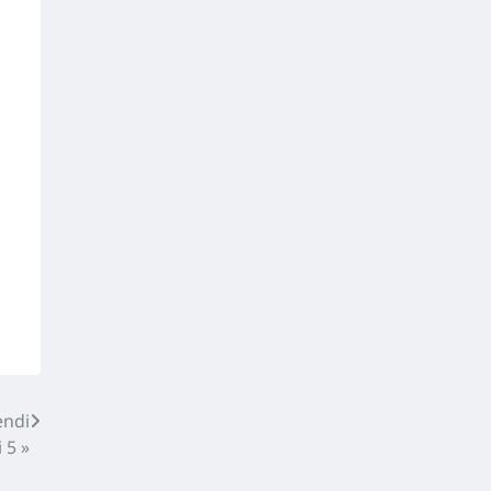
endi
 5 »