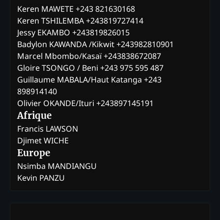
Keren MAWETE +243 821630168
Keren TSHILEMBA +243819727414
Jessy EKAMBO +243819826015
Badylon KAWANDA /Kikwit +243982810901
Marcel Mbombo/Kasaï +243838672087
Gloire TSONGO / Beni +243 975 595 487
Guillaume MABALA/Haut Katanga +243
898914140
Olivier OKANDE/Ituri +243897145191
Afrique
Francis LAWSON
Djimet WICHE
Europe
Nsimba MANDIANGU
Kevin PANZU