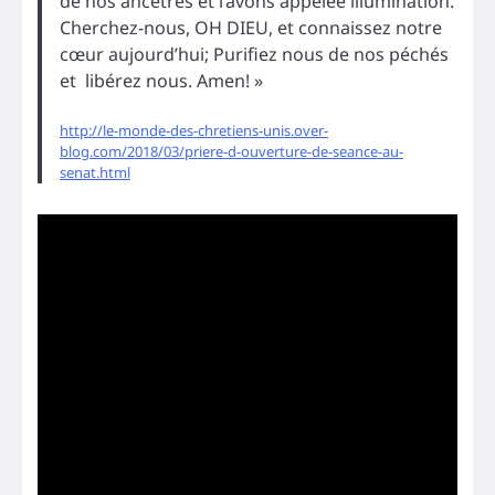
de nos ancêtres et l’avons appelée illumination.
Cherchez-nous, OH DIEU, et connaissez notre
cœur aujourd’hui; Purifiez nous de nos péchés
et libérez nous. Amen! »
http://le-monde-des-chretiens-unis.over-
blog.com/2018/03/priere-d-ouverture-de-seance-au-
senat.html