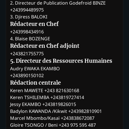
2. Directeur de Publication Godefroid BINZE
+243994489975
3. Djiress BALOKI
Rédacteur en Chef
+243998434916
4. Blaise BOZENGE
Rédacteur en Chef adjoint
+243821755775
5. Directeur des Ressources Humaines
Audry EWAKA EKAMBO
+243890150102
Rédaction centrale
Keren MAWETE +243 821630168
Keren TSHILEMBA +243819727414
Jessy EKAMBO +243819826015
Badylon KAWANDA /Kikwit +243982810901
Marcel Mbombo/Kasaï +243838672087
Gloire TSONGO / Beni +243 975 595 487