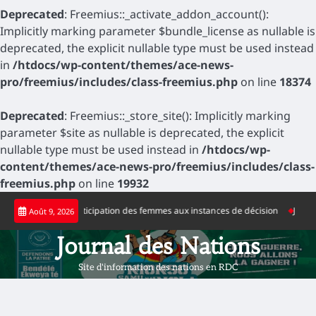
Deprecated
: Freemius::_activate_addon_account():
Implicitly marking parameter $bundle_license as nullable is
deprecated, the explicit nullable type must be used instead
in
/htdocs/wp-content/themes/ace-news-
pro/freemius/includes/class-freemius.php
on line
18374
Deprecated
: Freemius::_store_site(): Implicitly marking
parameter $site as nullable is deprecated, the explicit
nullable type must be used instead in
/htdocs/wp-
content/themes/ace-news-pro/freemius/includes/class-
freemius.php
on line
19932
Skip
élérer la participation des femmes aux instances de décision
Journée nation
Août 9, 2026
to
content
Journal des Nations
Site d'information des nations en RDC