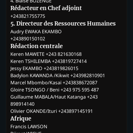
4. Blaise BOZENGE
Rédacteur en Chef adjoint
+243821755775
5. Directeur des Ressources Humaines
Audry EWAKA EKAMBO
+243890150102
Rédaction centrale
Keren MAWETE +243 821630168
Keren TSHILEMBA +243819727414
Jessy EKAMBO +243819826015
Badylon KAWANDA /Kikwit +243982810901
Marcel Mbombo/Kasaï +243838672087
Gloire TSONGO / Beni +243 975 595 487
Guillaume MABALA/Haut Katanga +243
898914140
Olivier OKANDE/Ituri +243897145191
Afrique
Francis LAWSON