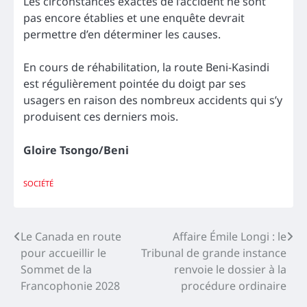
Les circonstances exactes de l’accident ne sont
pas encore établies et une enquête devrait
permettre d’en déterminer les causes.
En cours de réhabilitation, la route Beni-Kasindi
est régulièrement pointée du doigt par ses
usagers en raison des nombreux accidents qui s’y
produisent ces derniers mois.
Gloire Tsongo/Beni
SOCIÉTÉ
Navigation
Le Canada en route
Affaire Émile Longi : le
pour accueillir le
Tribunal de grande instance
de
Sommet de la
renvoie le dossier à la
l’article
Francophonie 2028
procédure ordinaire