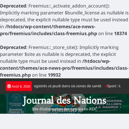
Deprecated
: Freemius::_activate_addon_account():
Implicitly marking parameter $bundle_license as nullable is
deprecated, the explicit nullable type must be used instead
in
/htdocs/wp-content/themes/ace-news-
pro/freemius/includes/class-freemius.php
on line
18374
Deprecated
: Freemius::_store_site(): Implicitly marking
parameter $site as nullable is deprecated, the explicit
nullable type must be used instead in
/htdocs/wp-
content/themes/ace-news-pro/freemius/includes/class-
freemius.php
on line
19932
Skip
 d’Ebola enregistrés ce jeudi dans six zones de santé
Sport : la nouvelle pe
Août 8, 2026
to
content
Journal des Nations
Site d'information des nations en RDC