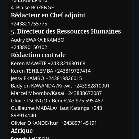
4. Blaise BOZENGE
Rédacteur en Chef adjoint
+243821755775
5. Directeur des Ressources Humaines
Audry EWAKA EKAMBO
+243890150102
Rédaction centrale
Keren MAWETE +243 821630168
Keren TSHILEMBA +243819727414
Jessy EKAMBO +243819826015
Badylon KAWANDA /Kikwit +243982810901
Marcel Mbombo/Kasaï +243838672087
Gloire TSONGO / Beni +243 975 595 487
Guillaume MABALA/Haut Katanga +243
898914140
Olivier OKANDE/Ituri +243897145191
Afrique
Francis LAWSON