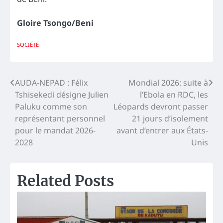
Gloire Tsongo/Beni
SOCIÉTÉ
Navigation
AUDA-NEPAD : Félix
Mondial 2026: suite à
Tshisekedi désigne Julien
l’Ebola en RDC, les
de
Paluku comme son
Léopards devront passer
l’article
représentant personnel
21 jours d’isolement
pour le mandat 2026-
avant d’entrer aux États-
2028
Unis
Related Posts