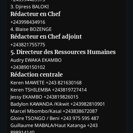
3. Djiress BALOKI
Rédacteur en Chef
+243998434916
4. Blaise BOZENGE
Rédacteur en Chef adjoint
+243821755775
5. Directeur des Ressources Humaines
Audry EWAKA EKAMBO
+243890150102
Rédaction centrale
Keren MAWETE +243 821630168
Keren TSHILEMBA +243819727414
Jessy EKAMBO +243819826015
Badylon KAWANDA /Kikwit +243982810901
Marcel Mbombo/Kasaï +243838672087
Gloire TSONGO / Beni +243 975 595 487
Guillaume MABALA/Haut Katanga +243
898914140