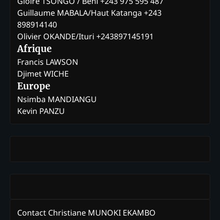
Gloire TSONGO / Beni +243 975 595 487
Guillaume MABALA/Haut Katanga +243
898914140
Olivier OKANDE/Ituri +243897145191
Afrique
Francis LAWSON
Djimet WICHE
Europe
Nsimba MANDIANGU
Kevin PANZU
Contact Christiane MUNOKI EKAMBO