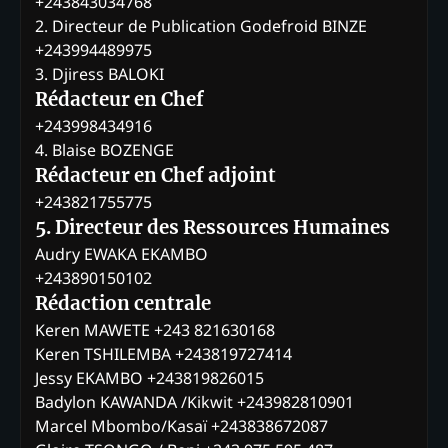
+243843034768
2. Directeur de Publication Godefroid BINZE
+243994489975
3. Djiress BALOKI
Rédacteur en Chef
+243998434916
4. Blaise BOZENGE
Rédacteur en Chef adjoint
+243821755775
5. Directeur des Ressources Humaines
Audry EWAKA EKAMBO
+243890150102
Rédaction centrale
Keren MAWETE +243 821630168
Keren TSHILEMBA +243819727414
Jessy EKAMBO +243819826015
Badylon KAWANDA /Kikwit +243982810901
Marcel Mbombo/Kasaï +243838672087