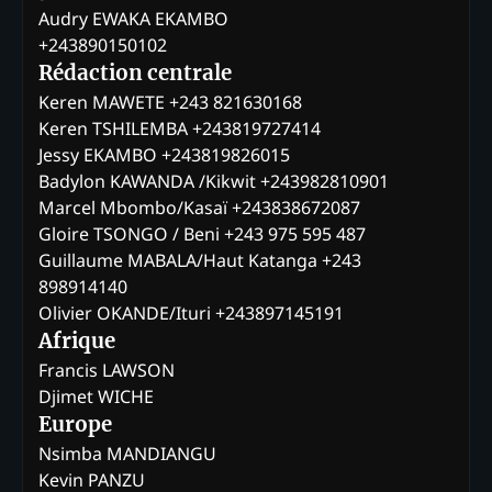
Audry EWAKA EKAMBO
+243890150102
Rédaction centrale
Keren MAWETE +243 821630168
Keren TSHILEMBA +243819727414
Jessy EKAMBO +243819826015
Badylon KAWANDA /Kikwit +243982810901
Marcel Mbombo/Kasaï +243838672087
Gloire TSONGO / Beni +243 975 595 487
Guillaume MABALA/Haut Katanga +243
898914140
Olivier OKANDE/Ituri +243897145191
Afrique
Francis LAWSON
Djimet WICHE
Europe
Nsimba MANDIANGU
Kevin PANZU