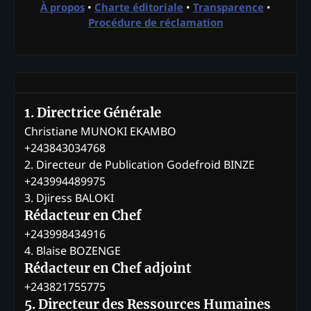
À propos
•
Charte éditoriale
•
Transparence
•
Procédure de réclamation
1. Directrice Générale
Christiane MUNOKI EKAMBO
+243843034768
2. Directeur de Publication Godefroid BINZE
+243994489975
3. Djiress BALOKI
Rédacteur en Chef
+243998434916
4. Blaise BOZENGE
Rédacteur en Chef adjoint
+243821755775
5. Directeur des Ressources Humaines