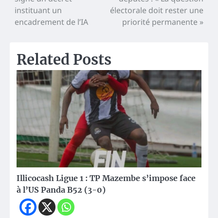
de
instituant un
électorale doit rester une
l’article
encadrement de l’IA
priorité permanente »
Related Posts
Illicocash Ligue 1 : TP Mazembe s’impose face
à l’US Panda B52 (3-0)