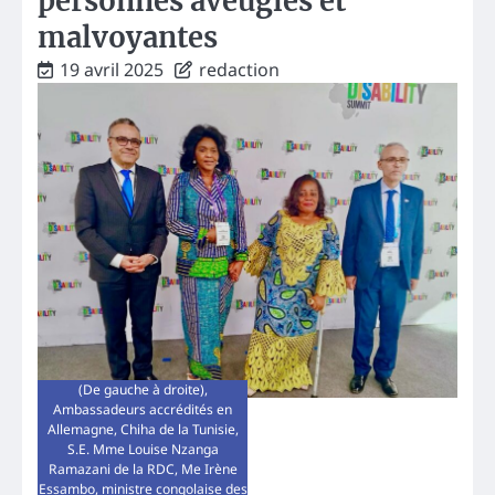
personnes aveugles et
malvoyantes
19 avril 2025
redaction
(De gauche à droite),
Ambassadeurs accrédités en
Allemagne, Chiha de la Tunisie,
S.E. Mme Louise Nzanga
Ramazani de la RDC, Me Irène
Essambo, ministre congolaise des