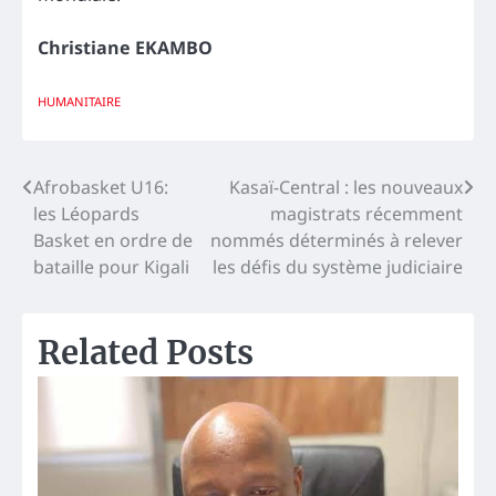
Christiane EKAMBO
HUMANITAIRE
Navigation
Afrobasket U16:
Kasaï-Central : les nouveaux
les Léopards
magistrats récemment
de
Basket en ordre de
nommés déterminés à relever
l’article
bataille pour Kigali
les défis du système judiciaire
Related Posts