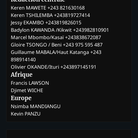
Keren MAWETE +243 821630168
Keren TSHILEMBA +243819727414
Jessy EKAMBO +243819826015
Badylon KAWANDA /Kikwit +243982810901
Marcel Mbombo/Kasaï +243838672087
Gloire TSONGO / Beni +243 975 595 487
Guillaume MABALA/Haut Katanga +243
898914140
Olivier OKANDE/Ituri +243897145191
Afrique
Francis LAWSON
Djimet WICHE
Europe
Nsimba MANDIANGU
Kevin PANZU