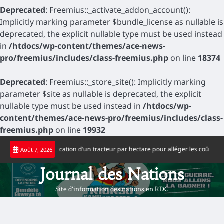
Deprecated
: Freemius::_activate_addon_account():
Implicitly marking parameter $bundle_license as nullable is
deprecated, the explicit nullable type must be used instead
in
/htdocs/wp-content/themes/ace-news-
pro/freemius/includes/class-freemius.php
on line
18374
Deprecated
: Freemius::_store_site(): Implicitly marking
parameter $site as nullable is deprecated, the explicit
nullable type must be used instead in
/htdocs/wp-
content/themes/ace-news-pro/freemius/includes/class-
freemius.php
on line
19932
Skip
ollars la location d’un tracteur par hectare pour alléger les coûts de productio
Août 7, 2026
to
content
Journal des Nations
Site d'information des nations en RDC