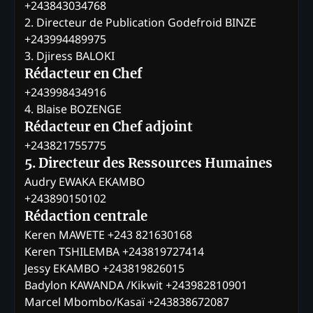
+243843034768
2. Directeur de Publication Godefroid BINZE
+243994489975
3. Djiress BALOKI
Rédacteur en Chef
+243998434916
4. Blaise BOZENGE
Rédacteur en Chef adjoint
+243821755775
5. Directeur des Ressources Humaines
Audry EWAKA EKAMBO
+243890150102
Rédaction centrale
Keren MAWETE +243 821630168
Keren TSHILEMBA +243819727414
Jessy EKAMBO +243819826015
Badylon KAWANDA /Kikwit +243982810901
Marcel Mbombo/Kasaï +243838672087