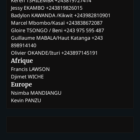
Keren TSHILEMBA +243819727414
Jessy EKAMBO +243819826015
Badylon KAWANDA /Kikwit +243982810901
Marcel Mbombo/Kasaï +243838672087
Gloire TSONGO / Beni +243 975 595 487
Guillaume MABALA/Haut Katanga +243
898914140
Olivier OKANDE/Ituri +243897145191
Afrique
Francis LAWSON
Djimet WICHE
Europe
Nsimba MANDIANGU
Kevin PANZU