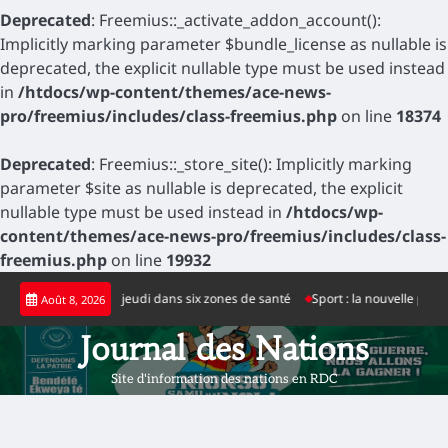
Deprecated
: Freemius::_activate_addon_account():
Implicitly marking parameter $bundle_license as nullable is
deprecated, the explicit nullable type must be used instead
in
/htdocs/wp-content/themes/ace-news-
pro/freemius/includes/class-freemius.php
on line
18374
Deprecated
: Freemius::_store_site(): Implicitly marking
parameter $site as nullable is deprecated, the explicit
nullable type must be used instead in
/htdocs/wp-
content/themes/ace-news-pro/freemius/includes/class-
freemius.php
on line
19932
Skip
enregistrés ce jeudi dans six zones de santé
Sport : la nouvelle pelouse syn
Août 8, 2026
to
content
Journal des Nations
Site d'information des nations en RDC