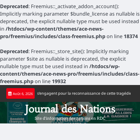
Deprecated
: Freemius::_activate_addon_account():
Implicitly marking parameter $bundle_license as nullable is
deprecated, the explicit nullable type must be used instead
in
/htdocs/wp-content/themes/ace-news-
pro/freemius/includes/class-freemius.php
on line
18374
Deprecated
: Freemius::_store_site(): Implicitly marking
parameter $site as nullable is deprecated, the explicit
nullable type must be used instead in
/htdocs/wp-
content/themes/ace-news-pro/freemius/includes/class-
freemius.php
on line
19932
Skip
ne congolaise s’engagent pour la reconnaissance de cette tragédie
Football 
Août 6, 2026
to
content
Journal des Nations
Site d'information des nations en RDC