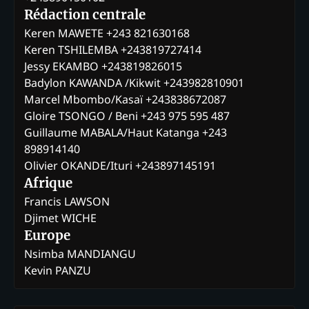
Rédaction centrale
Keren MAWETE +243 821630168
Keren TSHILEMBA +243819727414
Jessy EKAMBO +243819826015
Badylon KAWANDA /Kikwit +243982810901
Marcel Mbombo/Kasaï +243838672087
Gloire TSONGO / Beni +243 975 595 487
Guillaume MABALA/Haut Katanga +243
898914140
Olivier OKANDE/Ituri +243897145191
Afrique
Francis LAWSON
Djimet WICHE
Europe
Nsimba MANDIANGU
Kevin PANZU