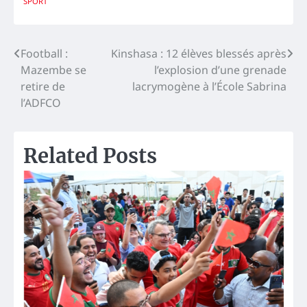
SPORT
Navigation
Football :
Kinshasa : 12 élèves blessés après
Mazembe se
l’explosion d’une grenade
de
retire de
lacrymogène à l’École Sabrina
l’article
l’ADFCO
Related Posts