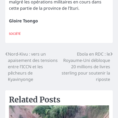
malgré les opérations militaires en cours dans
cette partie de la province de l’Ituri.
Gloire Tsongo
SOCIÉTÉ
Navigation
Nord-Kivu : vers un
Ebola en RDC : le
apaisement des tensions
Royaume-Uni débloque
de
entre l’ICCN et les
20 millions de livres
l’article
pêcheurs de
sterling pour soutenir la
Kyavinyonge
riposte
Related Posts