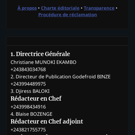
À propos
•
Charte éditoriale
•
Transparence
•
Procédure de réclamation
1. Directrice Générale
Christiane MUNOKI EKAMBO
+243843034768
2. Directeur de Publication Godefroid BINZE
+243994489975
3. Djiress BALOKI
Rédacteur en Chef
+243998434916
4. Blaise BOZENGE
Rédacteur en Chef adjoint
+243821755775