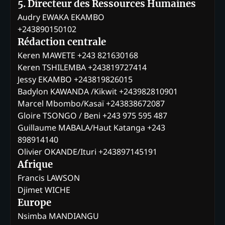
5. Directeur des Ressources Humaines
Audry EWAKA EKAMBO
+243890150102
Rédaction centrale
Keren MAWETE +243 821630168
Keren TSHILEMBA +243819727414
Jessy EKAMBO +243819826015
Badylon KAWANDA /Kikwit +243982810901
Marcel Mbombo/Kasaï +243838672087
Gloire TSONGO / Beni +243 975 595 487
Guillaume MABALA/Haut Katanga +243
898914140
Olivier OKANDE/Ituri +243897145191
Afrique
Francis LAWSON
Djimet WICHE
Europe
Nsimba MANDIANGU