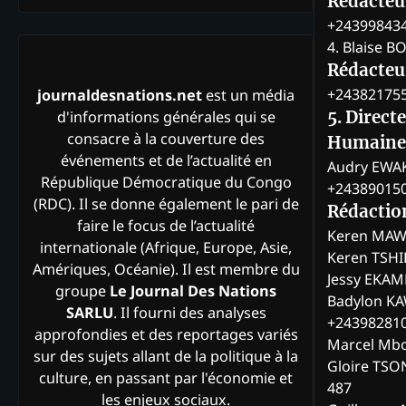
Rédacteu
+24399843
4. Blaise 
Rédacteur
+24382175
journaldesnations.net
est un média
d'informations générales qui se
5. Direct
consacre à la couverture des
Humaine
événements et de l’actualité en
Audry EWA
République Démocratique du Congo
+24389015
(RDC). Il se donne également le pari de
Rédactio
faire le focus de l’actualité
Keren MAW
internationale (Afrique, Europe, Asie,
Keren TSH
Amériques, Océanie). Il est membre du
Jessy EKA
groupe
Le Journal Des Nations
Badylon KA
SARLU
. Il fourni des analyses
+24398281
approfondies et des reportages variés
Marcel Mb
sur des sujets allant de la politique à la
Gloire TSO
culture, en passant par l'économie et
487
les enjeux sociaux.