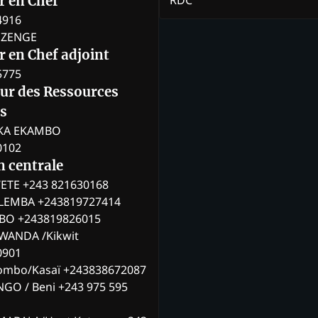
RDC
r en Chef
4916
BOZENGE
 en Chef adjoint
5775
eur des Ressources
s
KA EKAMBO
0102
n centrale
ETE +243 821630168
ILEMBA +243819727414
MBO +243819826015
WANDA /Kikwit
0901
ombo/Kasaï +243838672087
NGO / Beni +243 975 595