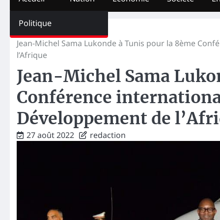
Politique
Home
Monde
Jean-Michel Sama Lukonde à Tunis pour la 8ème Confé
l’Afrique
Jean-Michel Sama Lukon
Conférence internationa
Développement de l’Afr
27 août 2022
redaction