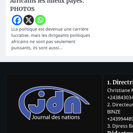
Africains les mieux payés:
PHOTOS
LLa politique est devenue une carrière
lucrative, mais les dirigeants politiques
africains ne sont pas seulement
puissants, ils sont aussi…
1. Direct
Christian
+24384303
2. Directeu
BINZE
+24399448
3. Djiress 