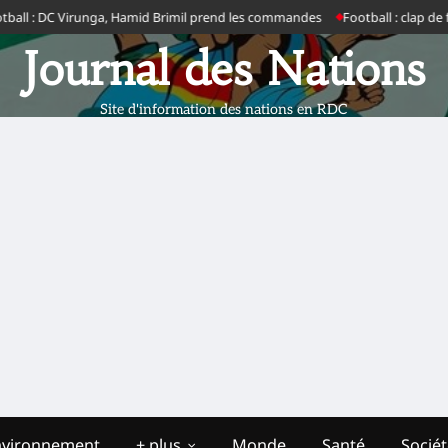
C Virunga, Hamid Brimil prend les commandes
Football : clap de fin entre 
Journal des Nations
Site d'information des nations en RDC
nvironnement
+ plus
Monde
Santé
Socié