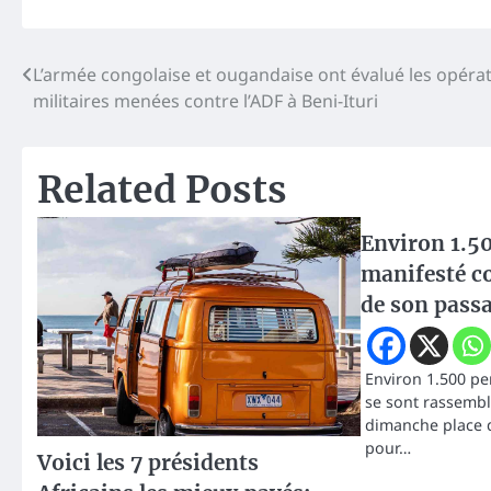
Navigation
L’armée congolaise et ougandaise ont évalué les opéra
militaires menées contre l’ADF à Beni-Ituri
de
l’article
Related Posts
Environ 1.50
manifesté c
de son passa
Environ 1.500 pe
se sont rassembl
dimanche place d
pour…
Voici les 7 présidents