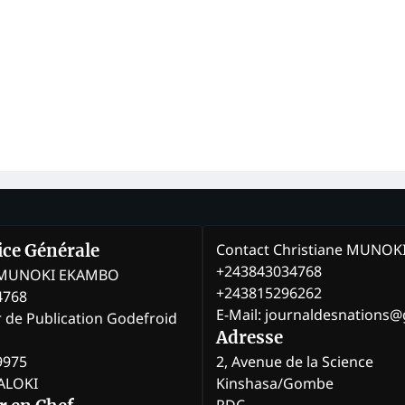
Contact Christiane MUNO
rice Générale
+243843034768
e MUNOKI EKAMBO
+243815296262
4768
E-Mail: journaldesnations
r de Publication Godefroid
Adresse
9975
2, Avenue de la Science
BALOKI
Kinshasa/Gombe