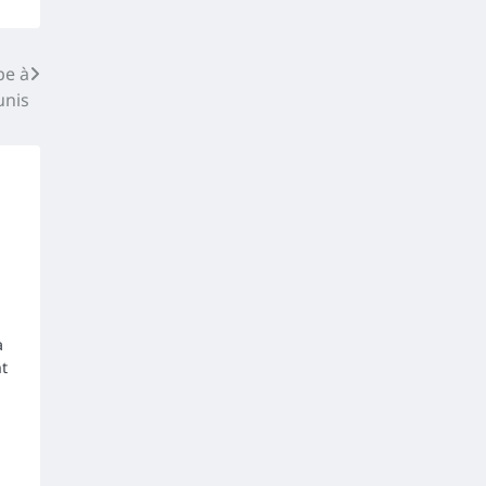
pe à
unis
a
t