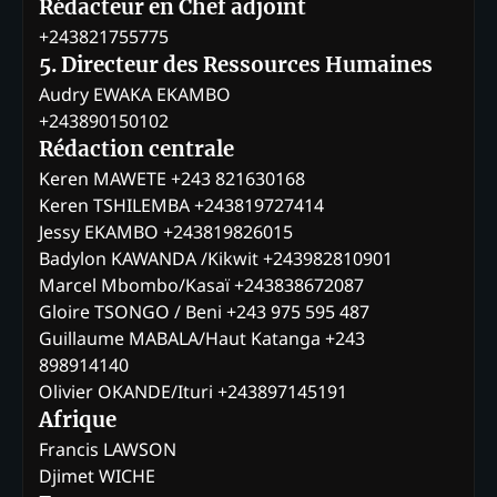
Rédacteur en Chef adjoint
+243821755775
5. Directeur des Ressources Humaines
Audry EWAKA EKAMBO
+243890150102
Rédaction centrale
Keren MAWETE +243 821630168
Keren TSHILEMBA +243819727414
Jessy EKAMBO +243819826015
Badylon KAWANDA /Kikwit +243982810901
Marcel Mbombo/Kasaï +243838672087
Gloire TSONGO / Beni +243 975 595 487
Guillaume MABALA/Haut Katanga +243
898914140
Olivier OKANDE/Ituri +243897145191
Afrique
Francis LAWSON
Djimet WICHE