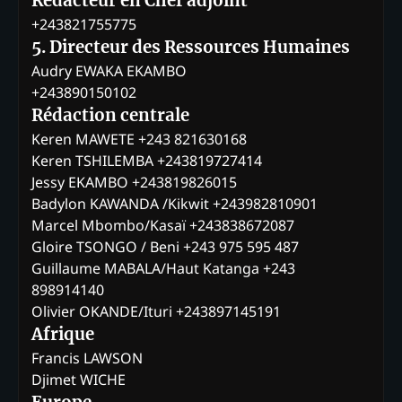
Rédacteur en Chef adjoint
+243821755775
5. Directeur des Ressources Humaines
Audry EWAKA EKAMBO
+243890150102
Rédaction centrale
Keren MAWETE +243 821630168
Keren TSHILEMBA +243819727414
Jessy EKAMBO +243819826015
Badylon KAWANDA /Kikwit +243982810901
Marcel Mbombo/Kasaï +243838672087
Gloire TSONGO / Beni +243 975 595 487
Guillaume MABALA/Haut Katanga +243
898914140
Olivier OKANDE/Ituri +243897145191
Afrique
Francis LAWSON
Djimet WICHE