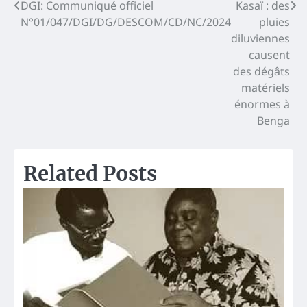
Navigation
DGI: Communiqué officiel
Kasaï : des
N°01/047/DGI/DG/DESCOM/CD/NC/2024
pluies
de
diluviennes
l’article
causent
des dégâts
matériels
énormes à
Benga
Related Posts