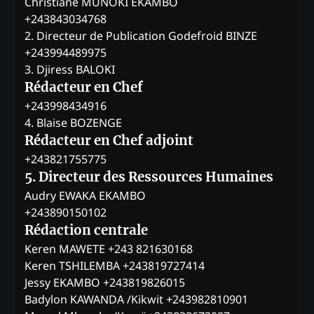
Christiane MUNOKI EKAMBO
+243843034768
2. Directeur de Publication Godefroid BINZE
+243994489975
3. Djiress BALOKI
Rédacteur en Chef
+243998434916
4. Blaise BOZENGE
Rédacteur en Chef adjoint
+243821755775
5. Directeur des Ressources Humaines
Audry EWAKA EKAMBO
+243890150102
Rédaction centrale
Keren MAWETE +243 821630168
Keren TSHILEMBA +243819727414
Jessy EKAMBO +243819826015
Badylon KAWANDA /Kikwit +243982810901