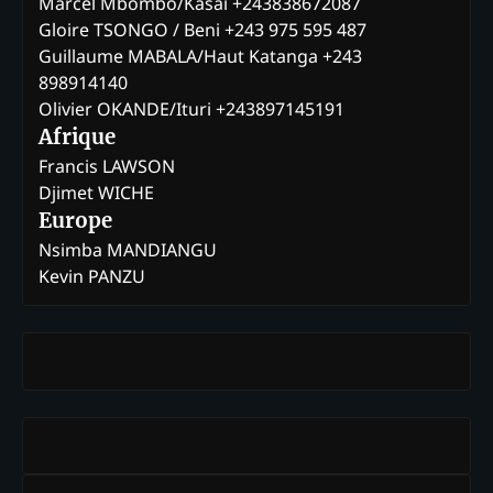
Marcel Mbombo/Kasaï +243838672087
Gloire TSONGO / Beni +243 975 595 487
Guillaume MABALA/Haut Katanga +243
898914140
Olivier OKANDE/Ituri +243897145191
Afrique
Francis LAWSON
Djimet WICHE
Europe
Nsimba MANDIANGU
Kevin PANZU