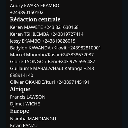
Audry EWAKA EKAMBO
+243890150102
Rédaction centrale
Keren MAWETE +243 821630168
Keren TSHILEMBA +243819727414
Jessy EKAMBO +243819826015
Badylon KAWANDA /Kikwit +243982810901
Marcel Mbombo/Kasaï +243838672087
Gloire TSONGO / Beni +243 975 595 487
Guillaume MABALA/Haut Katanga +243
898914140
Olivier OKANDE/Ituri +243897145191
Afrique
Francis LAWSON
Djimet WICHE
Europe
Nsimba MANDIANGU
Kevin PANZU